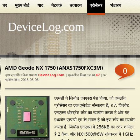
घर
मुख्य बोर्ड
याद
नेटवर्क
उत्पादन
प्रोसेसर
भंडारण
DeviceLog.com
AMD Geode NX 1750 (ANXS1750FXC3M)
0
द्वारा प्रकाशित किया गया था
DeviceLog.com
| प्रकाशित किया गया था
K7
| पर
प्रविष्ट किया 2015-03-06
एएमडी ने जियोड एनएक्स पेश किया, जो एथलॉन
प्रोसेसर का एक एम्बेडेड संस्करण है, K7. जिओड
एनएक्स थोरब्रेड कोर का उपयोग करता है और यह
एथलॉन एक्सपी-एम के समान है जो इस कोर का उपयोग
करता है. जियोड एनएक्स में 256KB का स्तर शामिल
है 2 कैश, और NX1500@6W संस्करण में 1GHz