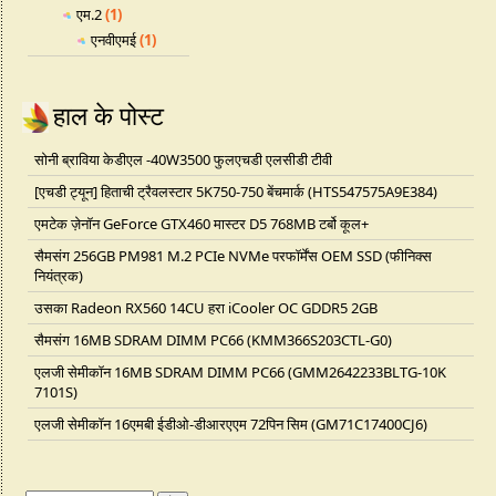
एम.2
(1)
एनवीएमई
(1)
हाल के पोस्ट
सोनी ब्राविया केडीएल -40W3500 फुलएचडी एलसीडी टीवी
[एचडी ट्यून] हिताची ट्रैवलस्टार 5K750-750 बेंचमार्क (HTS547575A9E384)
एमटेक ज़ेनॉन GeForce GTX460 मास्टर D5 768MB टर्बो कूल+
सैमसंग 256GB PM981 M.2 PCIe NVMe परफॉर्मेंस OEM SSD (फीनिक्स
नियंत्रक)
उसका Radeon RX560 14CU हरा iCooler OC GDDR5 2GB
सैमसंग 16MB SDRAM DIMM PC66 (KMM366S203CTL-G0)
एलजी सेमीकॉन 16MB SDRAM DIMM PC66 (GMM2642233BLTG-10K
7101S)
एलजी सेमीकॉन 16एमबी ईडीओ-डीआरएएम 72पिन सिम (GM71C17400CJ6)