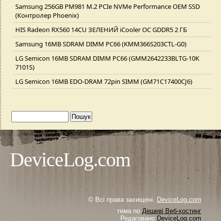
Samsung 256GB PM981 M.2 PCIe NVMe Performance OEM SSD
(Контролер Phoenix)
HIS Radeon RX560 14CU ЗЕЛЕНИЙ iCooler OC GDDR5 2 ГБ
Samsung 16MB SDRAM DIMM PC66 (KMM366S203CTL-G0)
LG Semicon 16MB SDRAM DIMM PC66 (GMM2642233BLTG-10K
7101S)
LG Semicon 16MB EDO-DRAM 72pin SIMM (GM71C17400CJ6)
DeviceLog.com
© Всі права захищені.
DeviceLog.com
тема по
Дешеві Веб-хостинг
Редаговано
DeviceLog.com