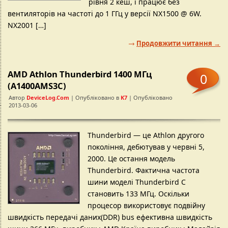
рівня 2 кеш, і працює без
вентиляторів на частоті до 1 ГГц у версії NX1500 @ 6W.
NX2001 […]
Продовжити читання →
AMD Athlon Thunderbird 1400 МГц
0
(A1400AMS3C)
Автор
DeviceLog.com
| Опубліковано в
K7
| Опубліковано
2013-03-06
Thunderbird — це Athlon другого
покоління, дебютував у червні 5,
2000. Це остання модель
Thunderbird. Фактична частота
шини моделі Thunderbird C
становить 133 МГц. Оскільки
процесор використовує подвійну
швидкість передачі даних(DDR) bus ефективна швидкість