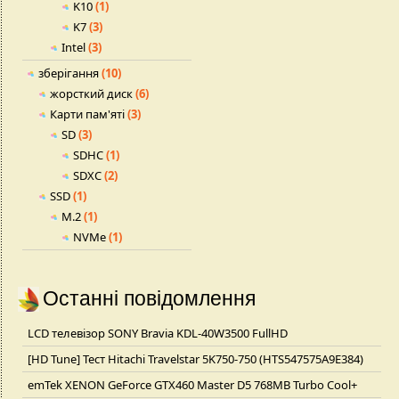
K10
(1)
K7
(3)
Intel
(3)
зберігання
(10)
жорсткий диск
(6)
Карти пам'яті
(3)
SD
(3)
SDHC
(1)
SDXC
(2)
SSD
(1)
M.2
(1)
NVMe
(1)
Останні повідомлення
LCD телевізор SONY Bravia KDL-40W3500 FullHD
[HD Tune] Тест Hitachi Travelstar 5K750-750 (HTS547575A9E384)
emTek XENON GeForce GTX460 Master D5 768MB Turbo Cool+