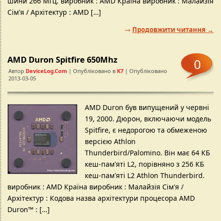
шини 266 МГц. виробник : AMD Країна виробник : Малайзія
Сім'я / Архітектур : AMD […]
Продовжити читання →
AMD Duron Spitfire 650Mhz
0
Автор
DeviceLog.com
| Опубліковано в
K7
| Опубліковано
2013-03-05
AMD Duron був випущений у червні
19, 2000. Дюрон, включаючи модель
Spitfire, є недорогою та обмеженою
версією Athlon
Thunderbird/Palomino. Він має 64 КБ
кеш-пам'яті L2, порівняно з 256 КБ
кеш-пам'яті L2 Athlon Thunderbird.
виробник : AMD Країна виробник : Малайзія Сім'я /
Архітектур : Кодова назва архітектури процесора AMD
Duron™ : […]