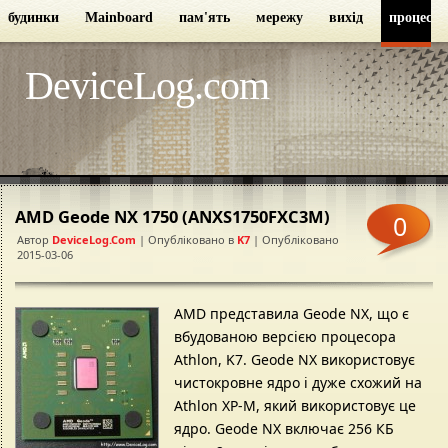
будинки
Mainboard
пам'ять
мережу
вихід
процесор
DeviceLog.com
AMD Geode NX 1750 (ANXS1750FXC3M)
0
Автор
DeviceLog.com
| Опубліковано в
K7
| Опубліковано
2015-03-06
AMD представила Geode NX, що є
вбудованою версією процесора
Athlon, K7. Geode NX використовує
чистокровне ядро ​​і дуже схожий на
Athlon XP-M, який використовує це
ядро. Geode NX включає 256 КБ