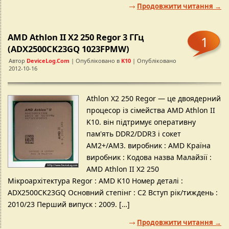
Продовжити читання →
AMD Athlon II X2 250 Regor 3 ГГц
1
(ADX2500CK23GQ 1023FPMW)
Автор
DeviceLog.com
| Опубліковано в
K10
| Опубліковано
2012-10-16
Athlon X2 250 Regor — це двоядерний
процесор із сімейства AMD Athlon II
K10. він підтримує оперативну
пам'ять DDR2/DDR3 і сокет
AM2+/AM3. виробник : AMD Країна
виробник : Кодова назва Малайзії :
AMD Athlon II X2 250
Мікроархітектура Regor : AMD K10 Номер деталі :
ADX2500CK23GQ Основний степінг : C2 Вступ рік/тиждень :
2010/23 Перший випуск : 2009. […]
Продовжити читання →