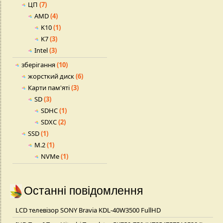
ЦП
(7)
AMD
(4)
K10
(1)
K7
(3)
Intel
(3)
зберігання
(10)
жорсткий диск
(6)
Карти пам'яті
(3)
SD
(3)
SDHC
(1)
SDXC
(2)
SSD
(1)
M.2
(1)
NVMe
(1)
Останні повідомлення
LCD телевізор SONY Bravia KDL-40W3500 FullHD