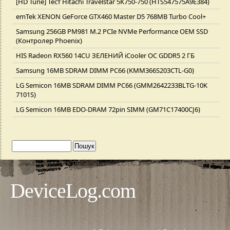
[HD Tune] Тест Hitachi Travelstar 5K750-750 (HTS547575A9E384)
emTek XENON GeForce GTX460 Master D5 768MB Turbo Cool+
Samsung 256GB PM981 M.2 PCIe NVMe Performance OEM SSD
(Контролер Phoenix)
HIS Radeon RX560 14CU ЗЕЛЕНИЙ iCooler OC GDDR5 2 ГБ
Samsung 16MB SDRAM DIMM PC66 (KMM366S203CTL-G0)
LG Semicon 16MB SDRAM DIMM PC66 (GMM2642233BLTG-10K
7101S)
LG Semicon 16MB EDO-DRAM 72pin SIMM (GM71C17400CJ6)
DeviceLog.com