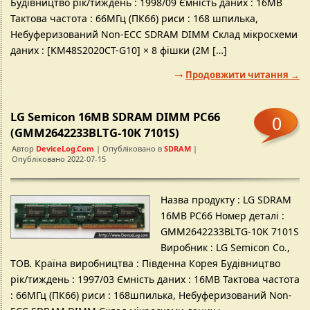
Будівництво рік/тиждень : 1998/09 Ємність даних : 16MB
Тактова частота : 66МГц (ПК66) риси : 168 шпилька,
Небуферизований Non-ECC SDRAM DIMM Склад мікросхеми
даних : [KM48S2020CT-G10] × 8 фішки (2М […]
Продовжити читання →
LG Semicon 16MB SDRAM DIMM PC66
0
(GMM2642233BLTG-10K 7101S)
Автор
DeviceLog.com
| Опубліковано в
SDRAM
|
Опубліковано 2022-07-15
Назва продукту : LG SDRAM
16MB PC66 Номер деталі :
GMM2642233BLTG-10K 7101S
Виробник : LG Semicon Co.,
ТОВ. Країна виробництва : Південна Корея Будівництво
рік/тиждень : 1997/03 Ємність даних : 16MB Тактова частота
: 66МГц (ПК66) риси : 168шпилька, Небуферизований Non-