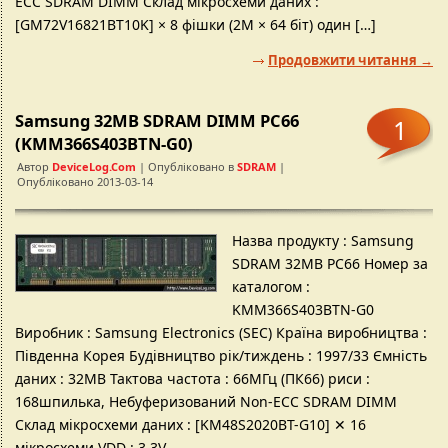
ECC SDRAM DIMM Склад мікросхеми даних :
[GM72V16821BT10K] × 8 фішки (2M × 64 біт) один […]
Продовжити читання →
Samsung 32MB SDRAM DIMM PC66
1
(KMM366S403BTN-G0)
Автор
DeviceLog.com
| Опубліковано в
SDRAM
|
Опубліковано 2013-03-14
Назва продукту : Samsung
SDRAM 32MB PC66 Номер за
каталогом :
KMM366S403BTN-G0
Виробник : Samsung Electronics (SEC) Країна виробництва :
Південна Корея Будівництво рік/тиждень : 1997/33 Ємність
даних : 32MB Тактова частота : 66МГц (ПК66) риси :
168шпилька, Небуферизований Non-ECC SDRAM DIMM
Склад мікросхеми даних : [KM48S2020BT-G10] ✕ 16
мікросхеми VDD : 3.3V