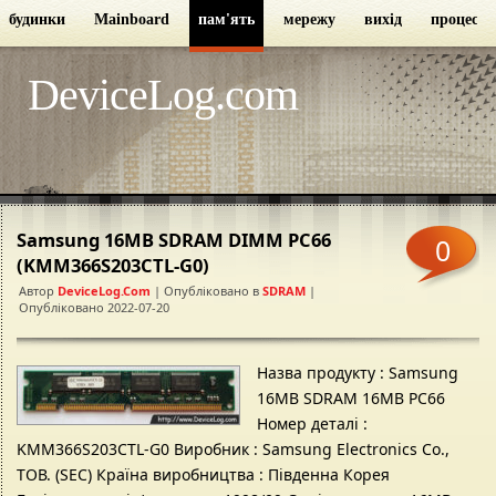
будинки
Mainboard
пам'ять
мережу
вихід
процесор
DeviceLog.com
Samsung 16MB SDRAM DIMM PC66
0
(KMM366S203CTL-G0)
Автор
DeviceLog.com
| Опубліковано в
SDRAM
|
Опубліковано 2022-07-20
Назва продукту : Samsung
16MB SDRAM 16MB PC66
Номер деталі :
KMM366S203CTL-G0 Виробник : Samsung Electronics Co.,
ТОВ. (SEC) Країна виробництва : Південна Корея