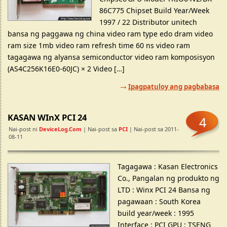
86C775 Chipset Build Year/Week
1997 / 22 Distributor unitech
bansa ng paggawa ng china video ram type edo dram video
ram size 1mb video ram refresh time 60 ns video ram
tagagawa ng alyansa semiconductor video ram komposisyon
(AS4C256K16E0-60JC) × 2 Video […]
Ipagpatuloy ang pagbabasa
KASAN WInX PCI 24
4
Nai-post ni
DeviceLog.com
| Nai-post sa
PCI
| Nai-post sa 2011-
08-11
Tagagawa : Kasan Electronics
Co., Pangalan ng produkto ng
LTD : Winx PCI 24 Bansa ng
pagawaan : South Korea
build year/week : 1995
Interface : PCI GPU : TSENG