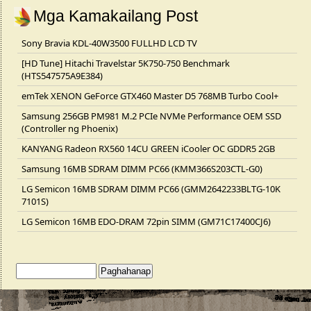
Mga Kamakailang Post
Sony Bravia KDL-40W3500 FULLHD LCD TV
[HD Tune] Hitachi Travelstar 5K750-750 Benchmark
(HTS547575A9E384)
emTek XENON GeForce GTX460 Master D5 768MB Turbo Cool+
Samsung 256GB PM981 M.2 PCIe NVMe Performance OEM SSD
(Controller ng Phoenix)
KANYANG Radeon RX560 14CU GREEN iCooler OC GDDR5 2GB
Samsung 16MB SDRAM DIMM PC66 (KMM366S203CTL-G0)
LG Semicon 16MB SDRAM DIMM PC66 (GMM2642233BLTG-10K
7101S)
LG Semicon 16MB EDO-DRAM 72pin SIMM (GM71C17400CJ6)