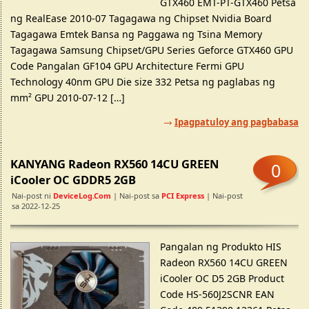
GTX460 EMT-PT-GTX460 Petsa
ng RealEase 2010-07 Tagagawa ng Chipset Nvidia Board
Tagagawa Emtek Bansa ng Paggawa ng Tsina Memory
Tagagawa Samsung Chipset/GPU Series Geforce GTX460 GPU
Code Pangalan GF104 GPU Architecture Fermi GPU
Technology 40nm GPU Die size 332 Petsa ng paglabas ng
mm² GPU 2010-07-12 […]
Ipagpatuloy ang pagbabasa
KANYANG Radeon RX560 14CU GREEN
0
iCooler OC GDDR5 2GB
Nai-post ni
DeviceLog.com
| Nai-post sa
PCI Express
| Nai-post
sa 2022-12-25
Pangalan ng Produkto HIS
Radeon RX560 14CU GREEN
iCooler OC D5 2GB Product
Code HS-560J2SCNR EAN