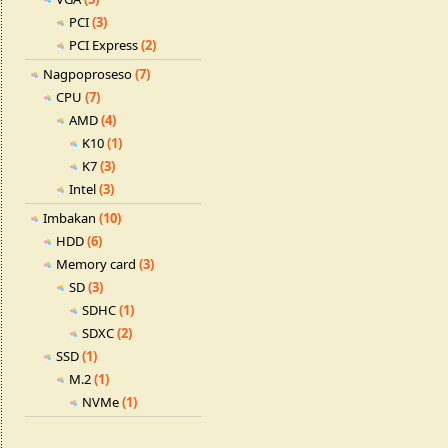
PCI
(3)
PCI Express
(2)
Nagpoproseso
(7)
CPU
(7)
AMD
(4)
K10
(1)
K7
(3)
Intel
(3)
Imbakan
(10)
HDD
(6)
Memory card
(3)
SD
(3)
SDHC
(1)
SDXC
(2)
SSD
(1)
M.2
(1)
NVMe
(1)