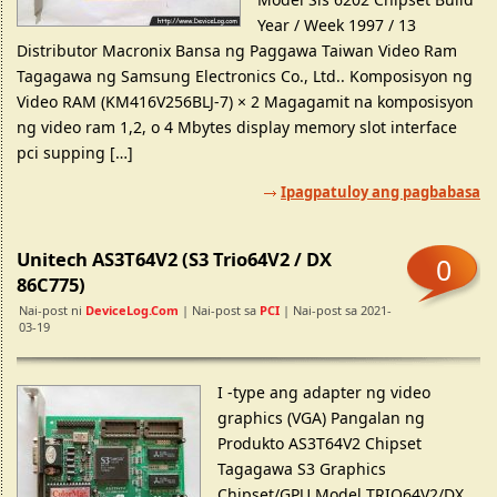
Year / Week 1997 / 13
Distributor Macronix Bansa ng Paggawa Taiwan Video Ram
Tagagawa ng Samsung Electronics Co., Ltd.. Komposisyon ng
Video RAM (KM416V256BLJ-7) × 2 Magagamit na komposisyon
ng video ram 1,2, o 4 Mbytes display memory slot interface
pci supping […]
Ipagpatuloy ang pagbabasa
Unitech AS3T64V2 (S3 Trio64V2 / DX
0
86C775)
Nai-post ni
DeviceLog.com
| Nai-post sa
PCI
| Nai-post sa 2021-
03-19
I -type ang adapter ng video
graphics (VGA) Pangalan ng
Produkto AS3T64V2 Chipset
Tagagawa S3 Graphics
Chipset/GPU Model TRIO64V2/DX