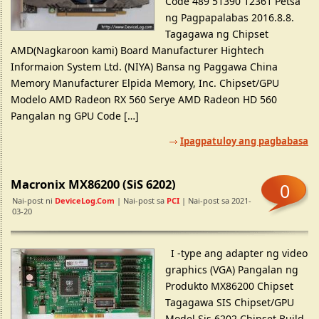
Code 489 51390 12361 Petsa
ng Pagpapalabas 2016.8.8.
Tagagawa ng Chipset
AMD(Nagkaroon kami) Board Manufacturer Hightech
Informaion System Ltd. (NIYA) Bansa ng Paggawa China
Memory Manufacturer Elpida Memory, Inc. Chipset/GPU
Modelo AMD Radeon RX 560 Serye AMD Radeon HD 560
Pangalan ng GPU Code […]
Ipagpatuloy ang pagbabasa
Macronix MX86200 (SiS 6202)
0
Nai-post ni
DeviceLog.com
| Nai-post sa
PCI
| Nai-post sa 2021-
03-20
I -type ang adapter ng video
graphics (VGA) Pangalan ng
Produkto MX86200 Chipset
Tagagawa SIS Chipset/GPU
Model Sis 6202 Chipset Build