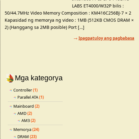
LABS ET4000/W32P bilis :
50/44.7MHz Video Memory Composition : KM416C256BJ-7 × 2
Kapasidad ng memorya ng video : 1MB (512KB CMOS DRAM ×
2) (Hanggang sa 2MB posible) Port […]
Ipagpatuloy ang pagbabasa
Mga kategorya
Controller
(1)
Parallel ATA
(1)
Mainboard
(2)
AMD
(2)
AM3
(2)
Memorya
(24)
DRAM
(23)