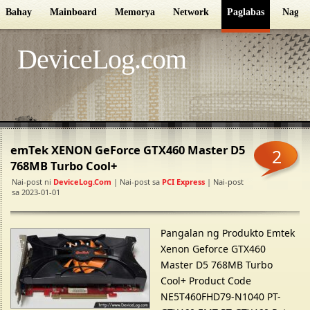
Bahay
Mainboard
Memorya
Network
Paglabas
Nagpo
DeviceLog.com
emTek XENON GeForce GTX460 Master D5
2
768MB Turbo Cool+
Nai-post ni
DeviceLog.com
| Nai-post sa
PCI Express
| Nai-post
sa 2023-01-01
Pangalan ng Produkto Emtek
Xenon Geforce GTX460
Master D5 768MB Turbo
Cool+ Product Code
NE5T460FHD79-N1040 PT-