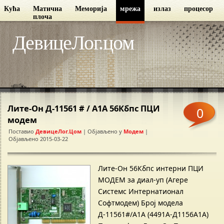
Кућа
Матична
Меморија
мрежа
излаз
процесор
плоча
ДевицеЛог.цом
Лите-Он Д-11561 # / А1А 56Кбпс ПЦИ
0
модем
Поставио
ДевицеЛог.цом
| Објављено у
Модем
|
Објављено 2015-03-22
Лите-Он 56Кбпс интерни ПЦИ
МОДЕМ за диал-уп (Агере
Системс Интернатионал
Софтмодем) Број модела
Д-11561#/А1А (4491А-Д1156А1А)