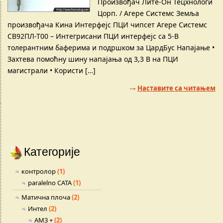
Произвођач Лите-Он Тецхнологи
Цорп. / Агере Системс Земља
произвођача Кина Интерфејс ПЦИ чипсет Агере Системс
СВ92ПЛ-Т00 – Интегрисани ПЦИ интерфејс са 5-В
толерантним баферима и подршком за ЦардБус Напајање •
Захтева помоћну шину напајања од 3,3 В на ПЦИ
магистрали • Користи […]
Наставите са читањем
Категорије
контролор
(1)
paralelno САТА
(1)
Матична плоча
(2)
Интел
(2)
АМ3 +
(2)