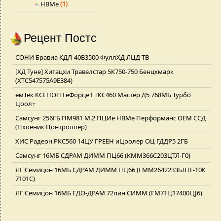
НВМе
(1)
Рецент Постс
СОНИ Бравиа КДЛ-40В3500 ФуллХД ЛЦД ТВ
[ХД Туне] Хитацхи Травелстар 5К750-750 Бенцхмарк
(ХТС547575А9Е384)
емТек КСЕНОН ГеФорце ГТКС460 Мастер Д5 768МБ Турбо
Цоол+
Самсунг 256ГБ ПМ981 М.2 ПЦИе НВМе Перформанс ОЕМ ССД
(Пхоеник Цонтроллер)
ХИС Радеон РКС560 14ЦУ ГРЕЕН иЦоолер ОЦ ГДДР5 2ГБ
Самсунг 16МБ СДРАМ ДИММ ПЦ66 (КММ366С203ЦТЛ-Г0)
ЛГ Семицон 16МБ СДРАМ ДИММ ПЦ66 (ГММ2642233БЛТГ-10К
7101С)
ЛГ Семицон 16МБ ЕДО-ДРАМ 72пин СИММ (ГМ71Ц17400ЦЈ6)