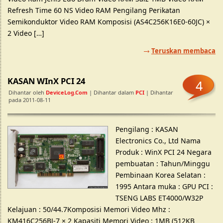
Refresh Time 60 NS Video RAM Pengilang Perikatan
Semikonduktor Video RAM Komposisi (AS4C256K16E0-60JC) ×
2 Video […]
Teruskan membaca
KASAN WInX PCI 24
4
Dihantar oleh
DeviceLog.com
| Dihantar dalam
PCI
| Dihantar
pada 2011-08-11
Pengilang : KASAN
Electronics Co., Ltd Nama
Produk : WinX PCI 24 Negara
pembuatan : Tahun/Minggu
Pembinaan Korea Selatan :
1995 Antara muka : GPU PCI :
TSENG LABS ET4000/W32P
Kelajuan : 50/44.7Komposisi Memori Video Mhz :
KM416C256BJ-7 × 2 Kapasiti Memori Video : 1MB (512KB