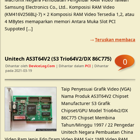
Samsung Electronics Co., Ltd.. Komposisi RAM Video
(KM416V256BLJ-7) × 2 Komposisi RAM Video Tersedia 1,2, atau
4 MBytes memaparkan memori Antara Muka Slot PCI
Suppoted […]
Teruskan membaca
Unitech AS3T64V2 (S3 Trio64V2/DX 86C775)
0
Dihantar oleh
DeviceLog.com
| Dihantar dalam
PCI
| Dihantar
pada 2021-03-19
Taip Penyesuai Grafik Video (VGA)
Nama Produk AS3T64V2 Chipset
Manufacturer S3 Grafik
Chipset/GPU Model Trio64v2/DX
86C775 Chipset Membina
Tahun/Minggu 1997 / 22 Pengedar
Unitech Negara Pembuatan China
Video Ram Jenis Edo Dram Video RAM Saiz 1MB Video RAM