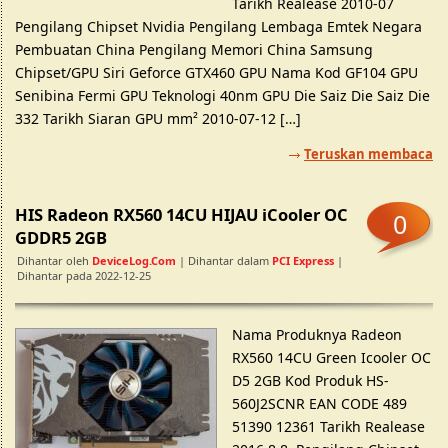
Tarikh Realease 2010-07
Pengilang Chipset Nvidia Pengilang Lembaga Emtek Negara
Pembuatan China Pengilang Memori China Samsung
Chipset/GPU Siri Geforce GTX460 GPU Nama Kod GF104 GPU
Senibina Fermi GPU Teknologi 40nm GPU Die Saiz Die Saiz Die
332 Tarikh Siaran GPU mm² 2010-07-12 […]
Teruskan membaca
HIS Radeon RX560 14CU HIJAU iCooler OC
0
GDDR5 2GB
Dihantar oleh
DeviceLog.com
| Dihantar dalam
PCI Express
|
Dihantar pada 2022-12-25
Nama Produknya Radeon
RX560 14CU Green Icooler OC
D5 2GB Kod Produk HS-
560J2SCNR EAN CODE 489
51390 12361 Tarikh Realease