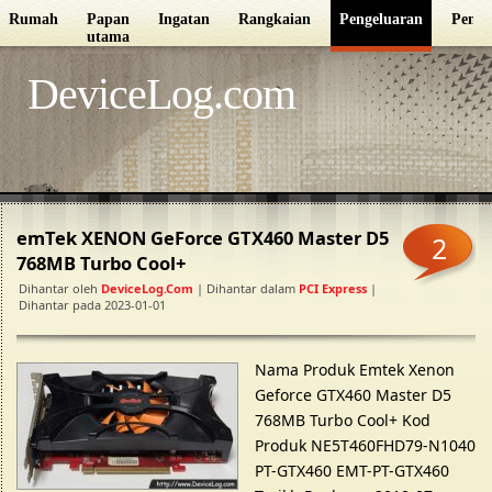
Rumah
Papan
Ingatan
Rangkaian
Pengeluaran
Pempr
utama
DeviceLog.com
emTek XENON GeForce GTX460 Master D5
2
768MB Turbo Cool+
Dihantar oleh
DeviceLog.com
| Dihantar dalam
PCI Express
|
Dihantar pada 2023-01-01
Nama Produk Emtek Xenon
Geforce GTX460 Master D5
768MB Turbo Cool+ Kod
Produk NE5T460FHD79-N1040
PT-GTX460 EMT-PT-GTX460