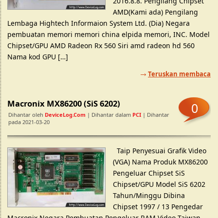
2016.8.8. Pengilang Chipset
AMD(Kami ada) Pengilang
Lembaga Hightech Informaion System Ltd. (Dia) Negara
pembuatan memori memori china elpida memori, INC. Model
Chipset/GPU AMD Radeon Rx 560 Siri amd radeon hd 560
Nama kod GPU […]
Teruskan membaca
Macronix MX86200 (SiS 6202)
0
Dihantar oleh
DeviceLog.com
| Dihantar dalam
PCI
| Dihantar
pada 2021-03-20
Taip Penyesuai Grafik Video
(VGA) Nama Produk MX86200
Pengeluar Chipset SiS
Chipset/GPU Model SiS 6202
Tahun/Minggu Dibina
Chipset 1997 / 13 Pengedar
Macronix Negara Pembuatan Pengeluar RAM Video Taiwan