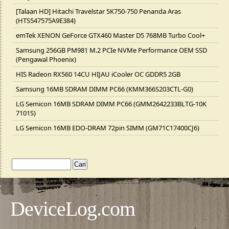
[Talaan HD] Hitachi Travelstar 5K750-750 Penanda Aras
(HTS547575A9E384)
emTek XENON GeForce GTX460 Master D5 768MB Turbo Cool+
Samsung 256GB PM981 M.2 PCIe NVMe Performance OEM SSD
(Pengawal Phoenix)
HIS Radeon RX560 14CU HIJAU iCooler OC GDDR5 2GB
Samsung 16MB SDRAM DIMM PC66 (KMM366S203CTL-G0)
LG Semicon 16MB SDRAM DIMM PC66 (GMM2642233BLTG-10K
7101S)
LG Semicon 16MB EDO-DRAM 72pin SIMM (GM71C17400CJ6)
DeviceLog.com