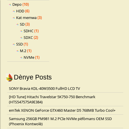
Depo
(10)
HDD
(6)
Kat memwa
(3)
SD
(3)
SDHC
(1)
SDXC
(2)
SSD
(1)
M.2
(1)
NVMe
(1)
Dènye Posts
SONY Bravia KDL-40W3500 FullHD LCD TV
[HD Tune] Hitachi Travelstar 5K750-750 Benchmark
(HTS547575A9E384)
emTek XENON GeForce GTX460 Master D5 768MB Turbo Cool+
Samsung 256GB PM981 M.2 PCIe NVMe pèfòmans OEM SSD
(Phoenix Kontwolè)