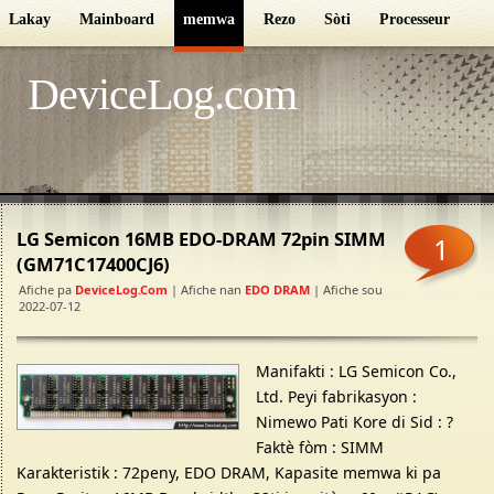
Lakay
Mainboard
memwa
Rezo
Sòti
Processeur
D
DeviceLog.com
LG Semicon 16MB EDO-DRAM 72pin SIMM
1
(GM71C17400CJ6)
Afiche pa
DeviceLog.com
| Afiche nan
EDO DRAM
| Afiche sou
2022-07-12
Manifakti : LG Semicon Co.,
Ltd. Peyi fabrikasyon :
Nimewo Pati Kore di Sid : ?
Faktè fòm : SIMM
Karakteristik : 72peny, EDO DRAM, Kapasite memwa ki pa