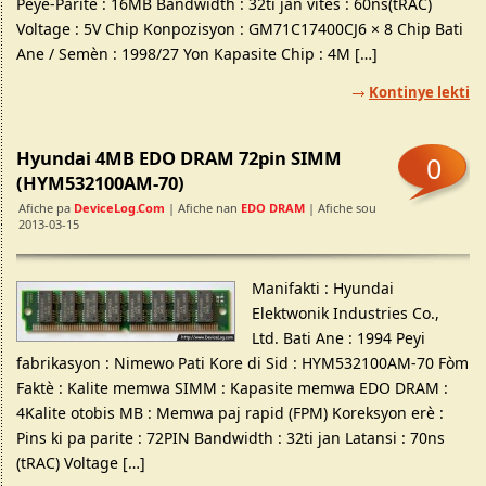
Peye-Parite : 16MB Bandwidth : 32ti jan vitès : 60ns(tRAC)
Voltage : 5V Chip Konpozisyon : GM71C17400CJ6 × 8 Chip Bati
Ane / Semèn : 1998/27 Yon Kapasite Chip : 4M […]
Kontinye lekti
Hyundai 4MB EDO DRAM 72pin SIMM
0
(HYM532100AM-70)
Afiche pa
DeviceLog.com
| Afiche nan
EDO DRAM
| Afiche sou
2013-03-15
Manifakti : Hyundai
Elektwonik Industries Co.,
Ltd. Bati Ane : 1994 Peyi
fabrikasyon : Nimewo Pati Kore di Sid : HYM532100AM-70 Fòm
Faktè : Kalite memwa SIMM : Kapasite memwa EDO DRAM :
4Kalite otobis MB : Memwa paj rapid (FPM) Koreksyon erè :
Pins ki pa parite : 72PIN Bandwidth : 32ti jan Latansi : 70ns
(tRAC) Voltage […]