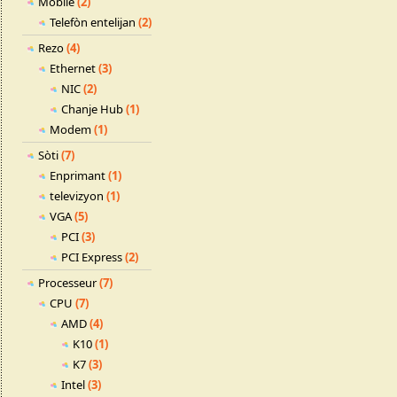
Mobile
(2)
Telefòn entelijan
(2)
Rezo
(4)
Ethernet
(3)
NIC
(2)
Chanje Hub
(1)
Modem
(1)
Sòti
(7)
Enprimant
(1)
televizyon
(1)
VGA
(5)
PCI
(3)
PCI Express
(2)
Processeur
(7)
CPU
(7)
AMD
(4)
K10
(1)
K7
(3)
Intel
(3)