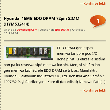
Kontinye lekti
Hyundai 16MB EDO DRAM 72pin SIMM
1
(HYM532414)
Afiche pa
DeviceLog.com
| Afiche nan
EDO DRAM
| Afiche sou
2011-08-04
EDO DRAM gen espas
memwa tanporè pou I/O
done pi vit. Li efikas lè sistèm
nan pa ka resevwa sipò memwa kachèt. Men, si sistèm lan
gen memwa kachèt, efè EDO DRAM se ti kras. Manifakti :
Hyundai Elektwonik Industries Co., Ltd. Konstwi Ane/Semèn :
1997/32 Peyi fabrikasyon : Kore di (Koredisid) Nimewo Pati […]
Kontinye lekti