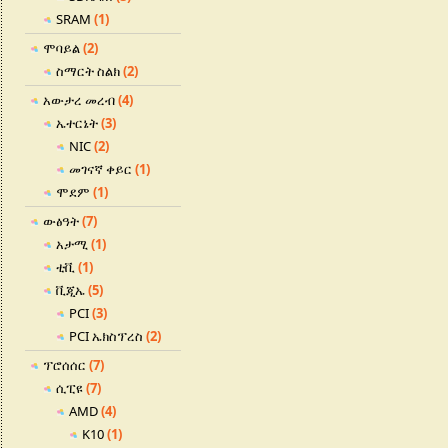
SRAM
(1)
ሞባይል
(2)
ስማርት ስልክ
(2)
አውታረ መረብ
(4)
ኤተርኔት
(3)
NIC
(2)
መገናኛ ቀይር
(1)
ሞደም
(1)
ውፅዓት
(7)
አታሚ
(1)
ቲቪ
(1)
ቪጂኤ
(5)
PCI
(3)
PCI ኤክስፕረስ
(2)
ፕሮሰሰር
(7)
ሲፒዩ
(7)
AMD
(4)
K10
(1)