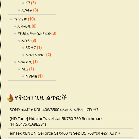
K7
(3)
ኢንቴል
(3)
ማከማቻ
(10)
ኤችዲዲ
(6)
ማህደረ ትውስታ ካርድ
(3)
ኤስዲ
(3)
SDHC
(1)
ኤስዲኤክስሲ
(2)
ኤስኤስዲ
(1)
M.2
(1)
NVMe
(1)
የቅርብ ጊዜ ልጥፎች
SONY ብራቪያ KDL-40W3500 ባለሙሉ ኤችዲ LCD ቲቪ
[HD Tune] Hitachi Travelstar 5K750-750 Benchmark
(HTS547575A9E384)
emTek XENON GeForce GTX460 ማስተር D5 768ሜባ ቱርቦ አሪፍ +