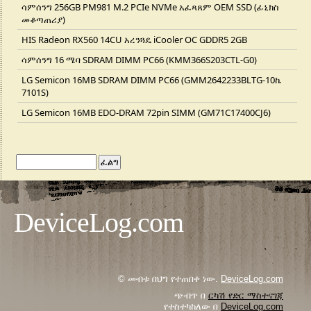
ሳምሰንግ 256GB PM981 M.2 PCIe NVMe አፈጻጸም OEM SSD (ፊኒክስ
መቆጣጠሪያ)
HIS Radeon RX560 14CU አረንጓዴ iCooler OC GDDR5 2GB
ሳምሰንግ 16 ሜባ SDRAM DIMM PC66 (KMM366S203CTL-G0)
LG Semicon 16MB SDRAM DIMM PC66 (GMM2642233BLTG-10ኬ
7101S)
LG Semicon 16MB EDO-DRAM 72pin SIMM (GM71C17400CJ6)
DeviceLog.com
© መብቱ በህግ የተጠበቀ ነው.
DeviceLog.com
ጭብጥ በ
ርካሽ የድር ማስተናገጃ
የተስተካከለው በ
DeviceLog.com