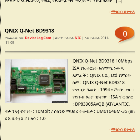
PEAP-MSCHAPv2, ዝለል, የEAP-ፈጣን ማረጋገጫ ፕሮቶኮሎች : […]
ማንበብ ይቀጥሉ
QNIX Q-Net BD9318
0
የለጠፈው ሰው
DeviceLog.com
| ውስጥ ተለጠፈ
NIC
| ላይ ተለጠፈ 2011-
11-09
QNIX Q-Net BD9318 10Mbps
ISA የኢተርኔት አስማሚ ነው።.
አምራች : QNIX Co., Ltd የምርት
ስም : QNIX Q-Net BD9318
የግንባታ ዓመት : 1994 የምርት ሀገር :
የደቡብ ኮሪያ በይነገጽ : ISA ፕሮሰሰር
: DP83905AVQB (AT/LANTIC,
ዳታ ገጽ) ፍጥነት : 10Mbit / ሰከንድ ማህደረ ትውስታ : UM6164BM-35 (8ኬ
x 8 ቢት) x 2 ክለሳ : 1.0
ማንበብ ይቀጥሉ