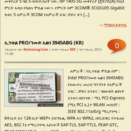
መቀየሪያ 5 ባለ 5-ወደብ ስሪት ነው. HP 1405-5G መቀየሪያ (ጄ9792A) የዚህ
ምርት አዲስ የክለሳ ሞዴል ነው።. የምርት ስም 3COM® 3CGSU05 Gigabit
ቀይር 5 አምራች 3COM የአምራች አገር ቻይና ቀን […]
ማንበብ ይቀጥሉ
ኢንቴል PRO/ገመድ አልባ 3945ABG (KR)
0
የለጠፈው ሰው
DeviceLog.com
| ውስጥ ተለጠፈ
NIC
| ላይ ተለጠፈ 2012-
11-09
አምራች : የኢንቴል ሞዴል ስም :
Intel PRO/ገመድ አልባ 3945ABG
የአውታረ መረብ ግንኙነት የአምራች
አገር : ቻይና አንቴና : ባለሁለት ልዩነት
አንቴና በይነገጽ : ሚኒ PCI-Express
(ሚኒ PCI ኢ) የ WLAN መደበኛ :
IEEE 802.11a/b/g ማረጋገጫ :
64-ቢት እና 128-ቢት WEPን ይደግፋል, WPA እና WPA2, በሃርድዌር የተፋጠነ
AES, 802.1x የማረጋገጫ አይነቶች EAP-TLS, EAP-TTLS, PEAP-GTC,