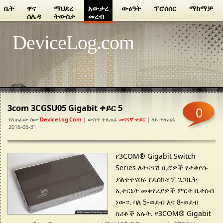
ቤት
ዋና
ማህደረ
አውታረ
ውፅዓት
ፕሮሰሰር
ማከማቻ
ሰሌዳ
ትውስታ
መረብ
DeviceLog.com
3com 3CGSU05 Gigabit ቀይር 5
0
የለጠፈው ሰው
DeviceLog.com
| ውስጥ ተለጠፈ
መገናኛ ቀይር
| ላይ ተለጠፈ
2016-05-31
የ3COM® Gigabit Switch
Series ለትናንሽ ቢሮዎች የተቀየሱ
ያልተቀናበሩ የዴስክቶፕ ጊጋቢት
ኢተርኔት መቀየሪያዎች ምርት ቤተሰብ
ነው።. ባለ 5-ወደብ እና 8-ወደብ
ስሪቶች አሉት. የ3COM® Gigabit