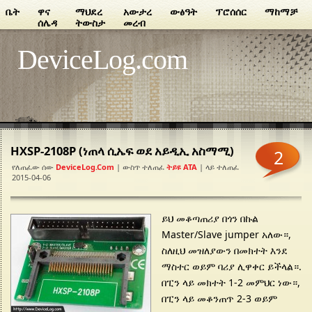
ቤት
ዋና
ማህደረ
አውታረ
ውፅዓት
ፕሮሰሰር
ማከማቻ
ሰሌዳ
ትውስታ
መረብ
DeviceLog.com
HXSP-2108P (ነጠላ ሲኤፍ ወደ አይዲኢ አስማሚ)
2
የለጠፈው ሰው
DeviceLog.com
| ውስጥ ተለጠፈ
ትይዩ ATA
| ላይ ተለጠፈ
2015-04-06
ይህ መቆጣጠሪያ በጎን በኩል
Master/Slave jumper አለው።,
ስለዚህ መዝለያውን በመክተት እንደ
ማስተር ወይም ባሪያ ሊዋቀር ይችላል።.
በፒን ላይ መክተት 1-2 መምህር ነው።,
በፒን ላይ መቆንጠጥ 2-3 ወይም