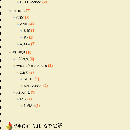
PCI ኤክስፕረስ
(2)
ፕሮሰሰር
(7)
ሲፒዩ
(7)
AMD
(4)
K10
(1)
K7
(3)
ኢንቴል
(3)
ማከማቻ
(10)
ኤችዲዲ
(6)
ማህደረ ትውስታ ካርድ
(3)
ኤስዲ
(3)
SDHC
(1)
ኤስዲኤክስሲ
(2)
ኤስኤስዲ
(1)
M.2
(1)
NVMe
(1)
የቅርብ ጊዜ ልጥፎች