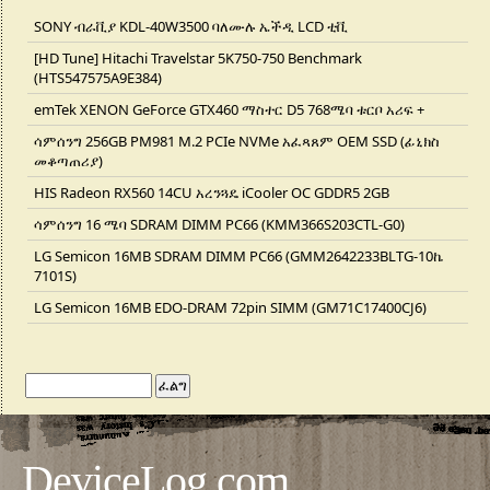
SONY ብራቪያ KDL-40W3500 ባለሙሉ ኤችዲ LCD ቲቪ
[HD Tune] Hitachi Travelstar 5K750-750 Benchmark
(HTS547575A9E384)
emTek XENON GeForce GTX460 ማስተር D5 768ሜባ ቱርቦ አሪፍ +
ሳምሰንግ 256GB PM981 M.2 PCIe NVMe አፈጻጸም OEM SSD (ፊኒክስ
መቆጣጠሪያ)
HIS Radeon RX560 14CU አረንጓዴ iCooler OC GDDR5 2GB
ሳምሰንግ 16 ሜባ SDRAM DIMM PC66 (KMM366S203CTL-G0)
LG Semicon 16MB SDRAM DIMM PC66 (GMM2642233BLTG-10ኬ
7101S)
LG Semicon 16MB EDO-DRAM 72pin SIMM (GM71C17400CJ6)
DeviceLog.com