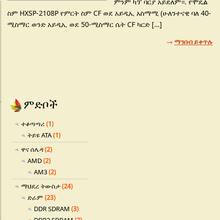
ምንም ካፕ ባርያ አይደለም።. የሞዴል
ስም HXSP-2108P የምርት ስም CF ወደ አይዲኢ አስማሚ (ሁለንተናዊ ባለ 40-
ሚስማር ወንድ አይዲኢ ወደ 50-ሚስማር ሴት CF ካርድ […]
ማንበብ ይቀጥሉ
ምድቦች
ተቆጣጣሪ
(1)
ትይዩ ATA
(1)
ዋና ሰሌዳ
(2)
AMD
(2)
AM3
(2)
ማህደረ ትውስታ
(24)
ድራም
(23)
DDR SDRAM
(3)