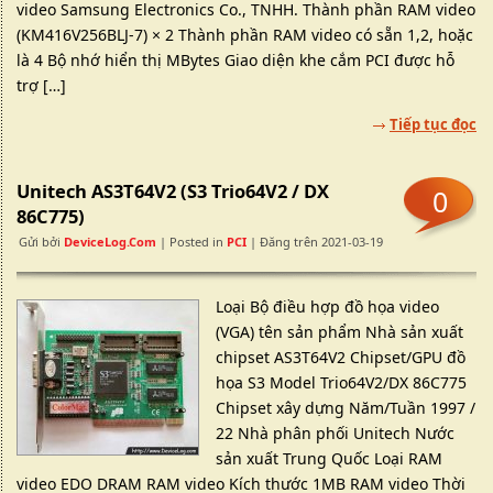
video Samsung Electronics Co., TNHH. Thành phần RAM video
(KM416V256BLJ-7) × 2 Thành phần RAM video có sẵn 1,2, hoặc
là 4 Bộ nhớ hiển thị MBytes Giao diện khe cắm PCI được hỗ
trợ […]
Tiếp tục đọc
Unitech AS3T64V2 (S3 Trio64V2 / DX
0
86C775)
Gửi bởi
DeviceLog.com
| Posted in
PCI
| Đăng trên 2021-03-19
Loại Bộ điều hợp đồ họa video
(VGA) tên sản phẩm Nhà sản xuất
chipset AS3T64V2 Chipset/GPU đồ
họa S3 Model Trio64V2/DX 86C775
Chipset xây dựng Năm/Tuần 1997 /
22 Nhà phân phối Unitech Nước
sản xuất Trung Quốc Loại RAM
video EDO DRAM RAM video Kích thước 1MB RAM video Thời