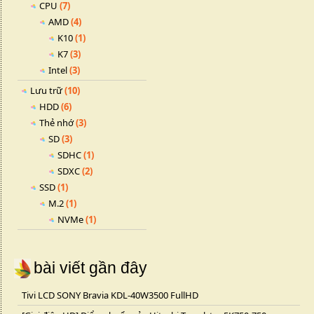
CPU
(7)
AMD
(4)
K10
(1)
K7
(3)
Intel
(3)
Lưu trữ
(10)
HDD
(6)
Thẻ nhớ
(3)
SD
(3)
SDHC
(1)
SDXC
(2)
SSD
(1)
M.2
(1)
NVMe
(1)
bài viết gần đây
Tivi LCD SONY Bravia KDL-40W3500 FullHD