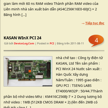
gian làm mới 60 ns RAM video Thành phần RAM video của
Liên minh nhà sản xuất bán dẫn (AS4C256K16E0-60JC) × 2
Băng hình […]
Tiếp tục đọc
KASAN WInX PCI 24
4
Gửi bởi
DeviceLog.com
| Posted in
PCI
| Đăng trên 2011-08-11
nhà chế tạo : Công ty điện tử
KASAN, Ltd Tên sản phẩm :
PCI WinX 24 Nước sản xuất :
Hàn Quốc Xây dựng
Năm/Tuần : 1995 giao diện :
GPU PCI : TSENG LABS
ET4000/W32P : 50/44.7Thành
phần bộ nhớ video Mhz : KM416C256BJ-7 × 2 Dung lượng bộ
nhớ video : 1MB (512KB CMOS DRAM × 2) (lên đến 2MB có
thể) Hải cảng […]