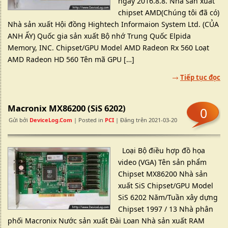
ngày 2016.8.8. Nhà sản xuất
chipset AMD(Chúng tôi đã có)
Nhà sản xuất Hội đồng Hightech Informaion System Ltd. (CỦA
ANH ẤY) Quốc gia sản xuất Bộ nhớ Trung Quốc Elpida
Memory, INC. Chipset/GPU Model AMD Radeon Rx 560 Loạt
AMD Radeon HD 560 Tên mã GPU […]
Tiếp tục đọc
Macronix MX86200 (SiS 6202)
0
Gửi bởi
DeviceLog.com
| Posted in
PCI
| Đăng trên 2021-03-20
Loại Bộ điều hợp đồ họa
video (VGA) Tên sản phẩm
Chipset MX86200 Nhà sản
xuất SiS Chipset/GPU Model
SiS 6202 Năm/Tuần xây dựng
Chipset 1997 / 13 Nhà phân
phối Macronix Nước sản xuất Đài Loan Nhà sản xuất RAM