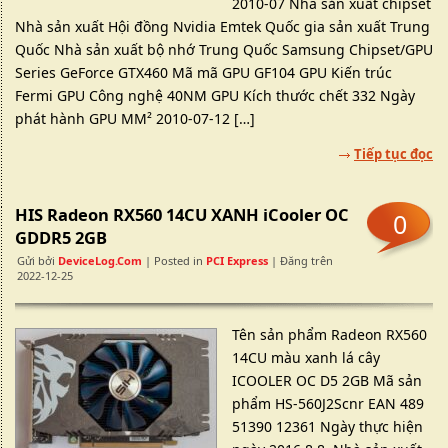
2010-07 Nhà sản xuất chipset
Nhà sản xuất Hội đồng Nvidia Emtek Quốc gia sản xuất Trung
Quốc Nhà sản xuất bộ nhớ Trung Quốc Samsung Chipset/GPU
Series GeForce GTX460 Mã mã GPU GF104 GPU Kiến trúc
Fermi GPU Công nghệ 40NM GPU Kích thước chết 332 Ngày
phát hành GPU MM² 2010-07-12 […]
Tiếp tục đọc
HIS Radeon RX560 14CU XANH iCooler OC
0
GDDR5 2GB
Gửi bởi
DeviceLog.com
| Posted in
PCI Express
| Đăng trên
2022-12-25
Tên sản phẩm Radeon RX560
14CU màu xanh lá cây
ICOOLER OC D5 2GB Mã sản
phẩm HS-560J2Scnr EAN 489
51390 12361 Ngày thực hiện