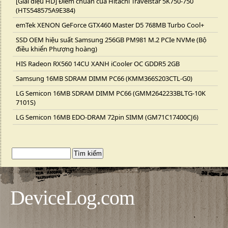
[Giai điệu HD] Điểm chuẩn của Hitachi Travelstar 5K750-750
(HTS548575A9E384)
emTek XENON GeForce GTX460 Master D5 768MB Turbo Cool+
SSD OEM hiệu suất Samsung 256GB PM981 M.2 PCIe NVMe (Bộ
điều khiển Phượng hoàng)
HIS Radeon RX560 14CU XANH iCooler OC GDDR5 2GB
Samsung 16MB SDRAM DIMM PC66 (KMM366S203CTL-G0)
LG Semicon 16MB SDRAM DIMM PC66 (GMM2642233BLTG-10K
7101S)
LG Semicon 16MB EDO-DRAM 72pin SIMM (GM71C17400CJ6)
DeviceLog.com