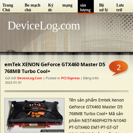
Trang
Bo mạch
Ký
mạng
sản
Bộ
Lưu
Chủ
chủ
ức
lượng
xử lý
trữ
DeviceLog.com
emTek XENON GeForce GTX460 Master D5
2
768MB Turbo Cool+
Gửi bởi
DeviceLog.com
| Posted in
PCI Express
| Đăng trên
2023-01-01
Tên sản phẩm Emtek Xenon
GeForce GTX460 Master D5
768MB Turbo Cool+ Mã sản
phẩm NE5T460FHD79-N1040
PT-GTX460 EMT-PT-GT-GT