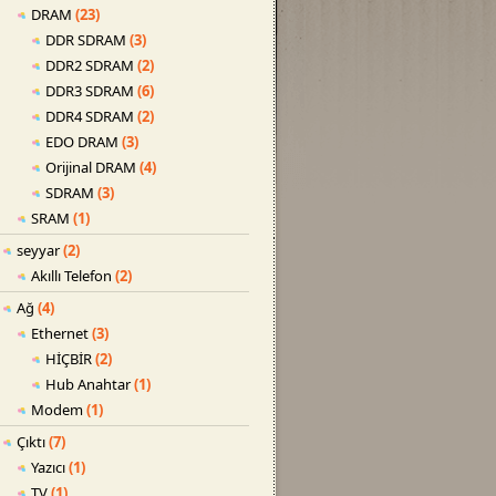
DRAM
(23)
DDR SDRAM
(3)
DDR2 SDRAM
(2)
DDR3 SDRAM
(6)
DDR4 SDRAM
(2)
EDO DRAM
(3)
Orijinal DRAM
(4)
SDRAM
(3)
SRAM
(1)
seyyar
(2)
Akıllı Telefon
(2)
Ağ
(4)
Ethernet
(3)
HİÇBİR
(2)
Hub Anahtar
(1)
Modem
(1)
Çıktı
(7)
Yazıcı
(1)
TV
(1)