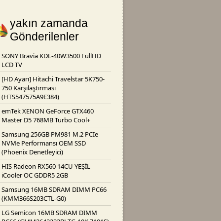
yakın zamanda
Gönderilenler
SONY Bravia KDL-40W3500 FullHD
LCD TV
[HD Ayarı] Hitachi Travelstar 5K750-
750 Karşılaştırması
(HTS547575A9E384)
emTek XENON GeForce GTX460
Master D5 768MB Turbo Cool+
Samsung 256GB PM981 M.2 PCIe
NVMe Performansı OEM SSD
(Phoenix Denetleyici)
HIS Radeon RX560 14CU YEŞİL
iCooler OC GDDR5 2GB
Samsung 16MB SDRAM DIMM PC66
(KMM366S203CTL-G0)
LG Semicon 16MB SDRAM DIMM