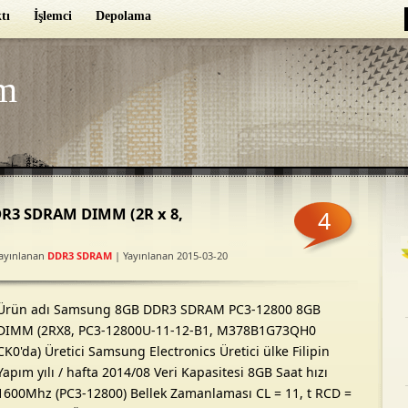
tı
İşlemci
Depolama
m
R3 SDRAM DIMM (2R x 8,
4
ayınlanan
DDR3 SDRAM
| Yayınlanan 2015-03-20
Ürün adı Samsung 8GB DDR3 SDRAM PC3-12800 8GB
DIMM (2RX8, PC3-12800U-11-12-B1, M378B1G73QH0
CK0'da) Üretici Samsung Electronics Üretici ülke Filipin
Yapım yılı / hafta 2014/08 Veri Kapasitesi 8GB Saat hızı
1600Mhz (PC3-12800) Bellek Zamanlaması CL = 11, t RCD =