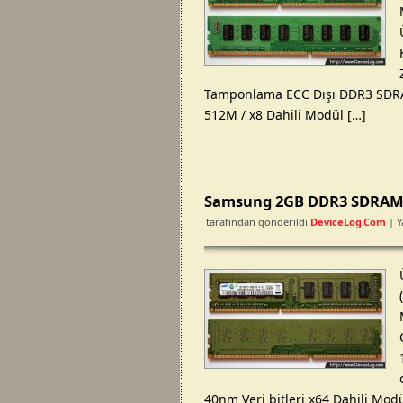
Tamponlama ECC Dışı DDR3 SDRAM 
512M / x8 Dahili Modül […]
Samsung 2GB DDR3 SDRAM b
tarafından gönderildi
DeviceLog.com
| Y
40nm Veri bitleri x64 Dahili Mod