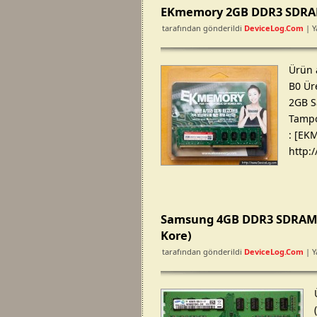
EKmemory 2GB DDR3 SDRAM 
tarafından gönderildi
DeviceLog.com
| Y
Ürün 
B0 Üre
2GB Sa
Tampo
: [EKM
http:
Samsung 4GB DDR3 SDRAM b
Kore)
tarafından gönderildi
DeviceLog.com
| Y