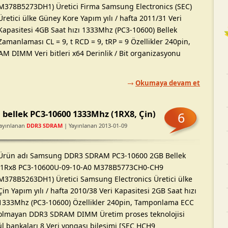
M378B5273DH1) Üretici Firma Samsung Electronics (SEC)
Üretici ülke Güney Kore Yapım yılı / hafta 2011/31 Veri
Kapasitesi 4GB Saat hızı 1333Mhz (PC3-10600) Bellek
Zamanlaması CL = 9, t RCD = 9, tRP = 9 Özellikler 240pin,
DIMM Veri bitleri x64 Derinlik / Bit organizasyonu
Okumaya devam et
ellek PC3-10600 1333Mhz (1RX8, Çin)
6
ayınlanan
DDR3 SDRAM
| Yayınlanan 2013-01-09
Ürün adı Samsung DDR3 SDRAM PC3-10600 2GB Bellek
(1Rx8 PC3-10600U-09-10-A0 M378B5773CH0-CH9
M378B5263DH1) Üretici Samsung Electronics Üretici ülke
Çin Yapım yılı / hafta 2010/38 Veri Kapasitesi 2GB Saat hızı
1333Mhz (PC3-10600) Özellikler 240pin, Tamponlama ECC
olmayan DDR3 SDRAM DIMM Üretim proses teknolojisi
ül bankaları 8 Veri yongası bileşimi [SEC HCH9