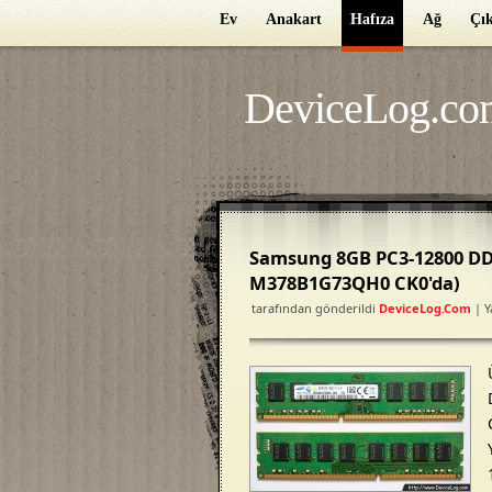
Ev
Anakart
Hafıza
Ağ
Çık
DeviceLog.co
Samsung 8GB PC3-12800 DD
M378B1G73QH0 CK0'da)
tarafından gönderildi
DeviceLog.com
| Y