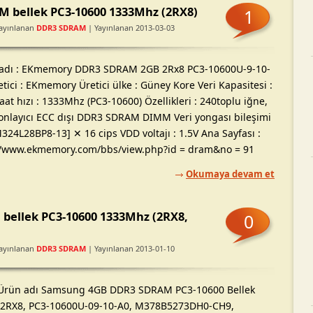
bellek PC3-10600 1333Mhz (2RX8)
1
ayınlanan
DDR3 SDRAM
| Yayınlanan 2013-03-03
adı : EKmemory DDR3 SDRAM 2GB 2Rx8 PC3-10600U-9-10-
tici : EKmemory Üretici ülke : Güney Kore Veri Kapasitesi :
at hızı : 1333Mhz (PC3-10600) Özellikleri : 240toplu iğne,
nlayıcı ECC dışı DDR3 SDRAM DIMM Veri yongası bileşimi
324L28BP8-13] ✕ 16 cips VDD voltajı : 1.5V Ana Sayfası :
//www.ekmemory.com/bbs/view.php?id = dram&no = 91
Okumaya devam et
ellek PC3-10600 1333Mhz (2RX8,
0
ayınlanan
DDR3 SDRAM
| Yayınlanan 2013-01-10
Ürün adı Samsung 4GB DDR3 SDRAM PC3-10600 Bellek
(2RX8, PC3-10600U-09-10-A0, M378B5273DH0-CH9,