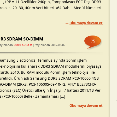
11, tRP = 11 Özellikler 240pin, Tamponlayıcı ECC Dışı DDR3
ojisi 20, 30, 40nm Veri bitleri x64 Dahili Modül kümeleri
Okumaya devam et
DDR3 SDRAM SO-DIMM
3
ayınlanan
DDR3 SDRAM
| Yayınlanan 2015-03-02
Samsung Electronics, Temmuz ayında 30nm işlem
teknolojisini kullanarak DDR3 SDRAM modüllerini piyasaya
sürdü 2010. Bu RAM modülü 40nm işlem teknolojisi ile
üretildi. Ürün adı Samsung DDR3 SDRAM PC3-10600 4GB
SO-DIMM (2RX8, PC3-10600S-09-10-F2, M471B5273CH0-
nics (SEC) Üretici ülke Çin İnşa yılı / haftası 2011/13 Veri
z (PC3-10600) Bellek Zamanlaması […]
Okumaya devam et