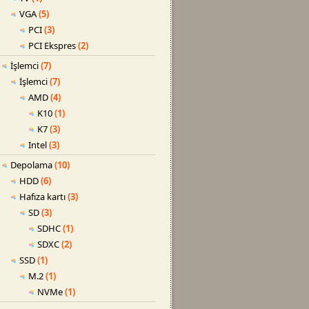
VGA
(5)
PCI
(3)
PCI Ekspres
(2)
İşlemci
(7)
İşlemci
(7)
AMD
(4)
K10
(1)
K7
(3)
Intel
(3)
Depolama
(10)
HDD
(6)
Hafıza kartı
(3)
SD
(3)
SDHC
(1)
SDXC
(2)
SSD
(1)
M.2
(1)
NVMe
(1)