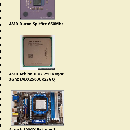
AMD Duron Spitfire 650Mhz
AMD Athlon II X2 250 Regor
3Ghz (ADX2500CK23GQ
1023FPMW)
Asrock 890GX Extreme3