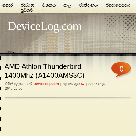
ගෙදර
ප්රධාන
මතකය
ජාල
ප්රතිදානය
ප්රොසෙසරය
පුවරුව
DeviceLog.com
AMD Athlon Thunderbird
0
1400Mhz (A1400AMS3C)
විසින් පළ කරන ලදී
DeviceLog.com
| පළ කර ඇත
K7
| පළ කර ඇත
2013-03-06