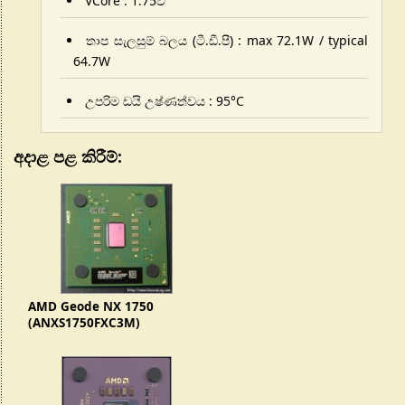
VCore : 1.75වී
තාප සැලසුම් බලය (ටී.ඩී.පී) :
max 72.1W
/
typical
64.7W
උපරිම ඩයි උෂ්ණත්වය : 95°C
අදාළ පළ කිරීම්:
AMD Geode NX 1750
(ANXS1750FXC3M)