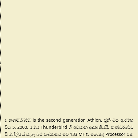
ද
තණ්ඩර්බර්ඩ්
is the second generation Athlon
, ජූනි මස ආරම්භ
විය 5, 2000. මෙය Thunderbird හි අවසාන ආකෘතියයි. තණ්ඩර්බර්ඩ්
සී මාදිලියේ සැබෑ බස් සංඛ්‍යාතය වේ 133 MHz. මොකද Processor එක