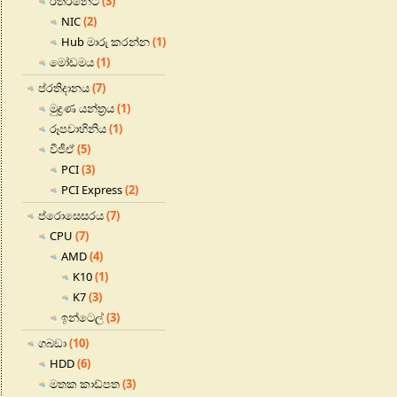
ඊතර්නෙට්
(3)
NIC
(2)
Hub මාරු කරන්න
(1)
මෝඩමය
(1)
ප්රතිදානය
(7)
මුද්‍රණ යන්ත්‍රය
(1)
රූපවාහිනිය
(1)
වීජීඒ
(5)
PCI
(3)
PCI Express
(2)
ප්රොසෙසරය
(7)
CPU
(7)
AMD
(4)
K10
(1)
K7
(3)
ඉන්ටෙල්
(3)
ගබඞා
(10)
HDD
(6)
මතක කාඩ්පත
(3)