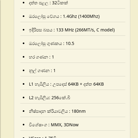
දත්ත පළල : 32ටිකක්
ඔරලෝසු වේගය : 1.4Ghz (1400Mhz)
ඉදිරිපස බසය : 133 MHz (266MT/s,
C model
)
ඔරලෝසු ගුණකය : 10.5
හර ගණන : 1
නූල් ගණන : 1
L1 හැඹිලිය : උපදෙස් 64KB + දත්ත 64KB
L2 හැඹිලිය: 256කේ.බී
නිෂ්පාදන ක්රියාවලිය : 180nm
විශේෂාංග : MMX, 3DNow