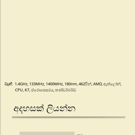
ටැග්:
1.4GHz
,
133MHz
,
1400MHz
,
180nm
,
462පින්
,
AMD
,
ඇත්ලෝන්
,
CPU
,
K7
,
ප්රොසෙසරය
,
තණ්ඩර්බර්ඩ්
අදහසක් ලියන්න