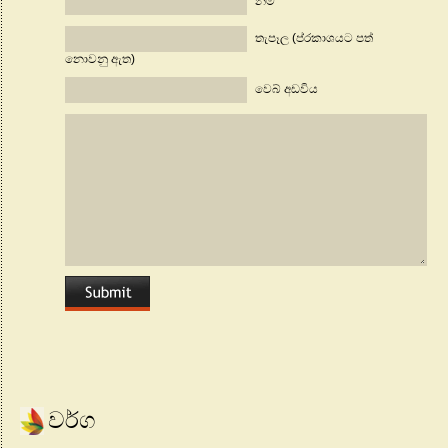
නම
තැපෑල (ප්රකාශයට පත්
නොවනු ඇත)
වෙබ් අඩවිය
වර්ග