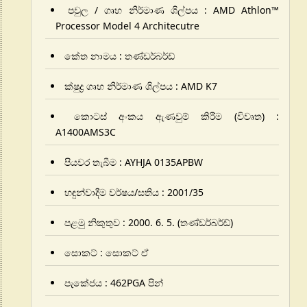
පවුල / ගෘහ නිර්මාණ ශිල්පය :
AMD Athlon™
Processor Model
4
Architecutre
කේත නාමය : තණ්ඩර්බර්ඩ්
ක්ෂුද්‍ර ගෘහ නිර්මාණ ශිල්පය : AMD K7
කොටස් අංකය ඇණවුම් කිරීම (විවෘත) :
A1400AMS3C
පියවර තැබීම :
AYHJA 0135APBW
හඳුන්වාදීම වර්ෂය/සතිය : 2001/35
පළමු නිකුතුව : 2000. 6. 5. (තණ්ඩර්බර්ඩ්)
සොකට් : සොකට් ඒ
පැකේජය : 462PGA පින්