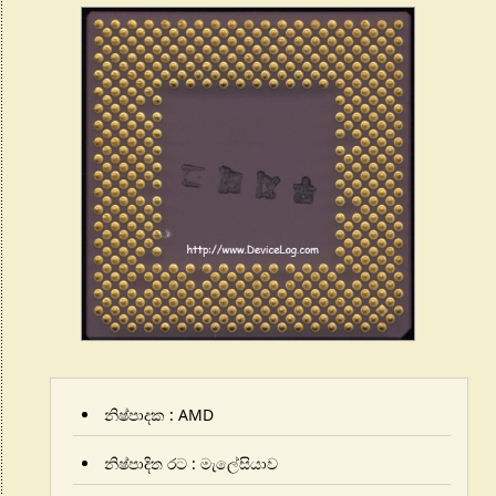
නිෂ්පාදක : AMD
නිෂ්පාදිත රට : මැලේසියාව