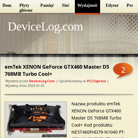
Dom
Płyty
Pamięć
Sieć
Wydajność
Edytor
Przec
główne
DeviceLog.com
emTek XENON GeForce GTX460 Master D5
2
768MB Turbo Cool+
Wysłane przez
DeviceLog.com
| Opublikowany w
PCI Express
|
Wysłany dnia 2023-01-01
Nazwa produktu emTek
XENON GeForce GTX460
Master D5 768MB Turbo
Cool+ Kod produktu
NE5T460FHD79-N1040 PT-