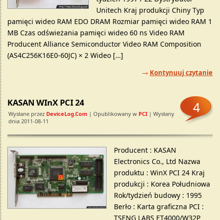
Unitech Kraj produkcji Chiny Typ
pamięci wideo RAM EDO DRAM Rozmiar pamięci wideo RAM 1
MB Czas odświeżania pamięci wideo 60 ns Video RAM
Producent Alliance Semiconductor Video RAM Composition
(AS4C256K16E0-60JC) × 2 Wideo […]
Kontynuuj czytanie
KASAN WInX PCI 24
4
Wysłane przez
DeviceLog.com
| Opublikowany w
PCI
| Wysłany
dnia 2011-08-11
Producent : KASAN
Electronics Co., Ltd Nazwa
produktu : WinX PCI 24 Kraj
produkcji : Korea Południowa
Rok/tydzień budowy : 1995
Berło : Karta graficzna PCI :
TSENG LABS ET4000/W32P