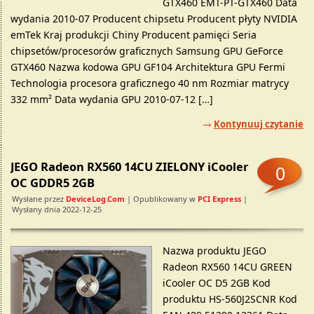
GTX460 EMT-PT-GTX460 Data
wydania 2010-07 Producent chipsetu Producent płyty NVIDIA
emTek Kraj produkcji Chiny Producent pamięci Seria
chipsetów/procesorów graficznych Samsung GPU GeForce
GTX460 Nazwa kodowa GPU GF104 Architektura GPU Fermi
Technologia procesora graficznego 40 nm Rozmiar matrycy
332 mm² Data wydania GPU 2010-07-12 […]
Kontynuuj czytanie
JEGO Radeon RX560 14CU ZIELONY iCooler
0
OC GDDR5 2GB
Wysłane przez
DeviceLog.com
| Opublikowany w
PCI Express
|
Wysłany dnia 2022-12-25
Nazwa produktu JEGO
Radeon RX560 14CU GREEN
iCooler OC D5 2GB Kod
produktu HS-560J2SCNR Kod