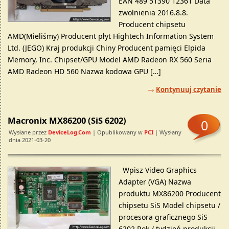
EAN 489 51390 12361 Data
zwolnienia 2016.8.8.
Producent chipsetu
AMD(Mieliśmy) Producent płyt Hightech Information System
Ltd. (JEGO) Kraj produkcji Chiny Producent pamięci Elpida
Memory, Inc. Chipset/GPU Model AMD Radeon RX 560 Seria
AMD Radeon HD 560 Nazwa kodowa GPU […]
Kontynuuj czytanie
Macronix MX86200 (SiS 6202)
0
Wysłane przez
DeviceLog.com
| Opublikowany w
PCI
| Wysłany
dnia 2021-03-20
Wpisz Video Graphics
Adapter (VGA) Nazwa
produktu MX86200 Producent
chipsetu SiS Model chipsetu /
procesora graficznego SiS
6202 Rok / tydzień produkcji