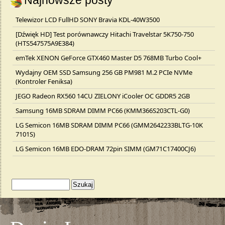
Najnowsze posty
Telewizor LCD FullHD SONY Bravia KDL-40W3500
[Dźwięk HD] Test porównawczy Hitachi Travelstar 5K750-750
(HTS547575A9E384)
emTek XENON GeForce GTX460 Master D5 768MB Turbo Cool+
Wydajny OEM SSD Samsung 256 GB PM981 M.2 PCIe NVMe
(Kontroler Feniksa)
JEGO Radeon RX560 14CU ZIELONY iCooler OC GDDR5 2GB
Samsung 16MB SDRAM DIMM PC66 (KMM366S203CTL-G0)
LG Semicon 16MB SDRAM DIMM PC66 (GMM2642233BLTG-10K
7101S)
LG Semicon 16MB EDO-DRAM 72pin SIMM (GM71C17400CJ6)