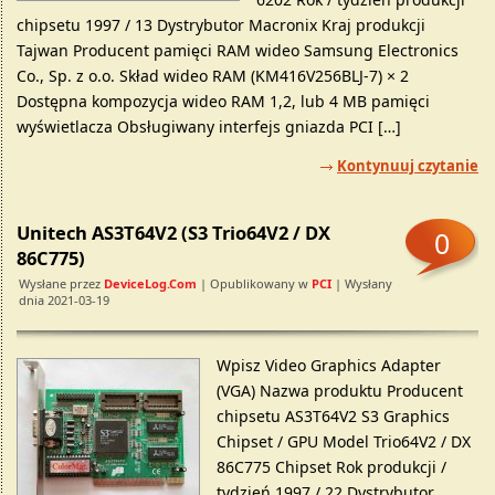
chipsetu 1997 / 13 Dystrybutor Macronix Kraj produkcji
Tajwan Producent pamięci RAM wideo Samsung Electronics
Co., Sp. z o.o. Skład wideo RAM (KM416V256BLJ-7) × 2
Dostępna kompozycja wideo RAM 1,2, lub 4 MB pamięci
wyświetlacza Obsługiwany interfejs gniazda PCI […]
Kontynuuj czytanie
Unitech AS3T64V2 (S3 Trio64V2 / DX
0
86C775)
Wysłane przez
DeviceLog.com
| Opublikowany w
PCI
| Wysłany
dnia 2021-03-19
Wpisz Video Graphics Adapter
(VGA) Nazwa produktu Producent
chipsetu AS3T64V2 S3 Graphics
Chipset / GPU Model Trio64V2 / DX
86C775 Chipset Rok produkcji /
tydzień 1997 / 22 Dystrybutor