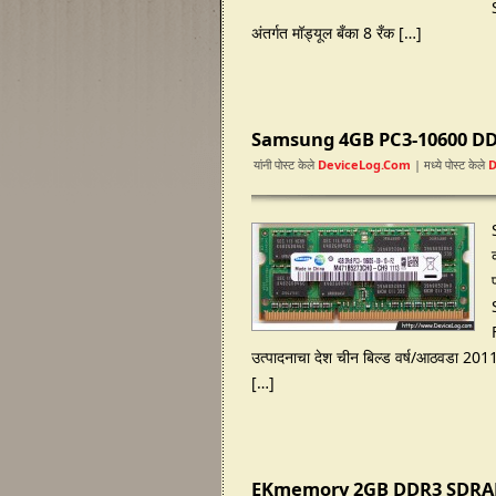
अंतर्गत मॉड्यूल बँका 8 रँक […]
Samsung 4GB PC3-10600 
यांनी पोस्ट केले
DeviceLog.com
| मध्ये पोस्ट केले
उत्पादनाचा देश चीन बिल्ड वर्ष/आठवडा 2
[…]
EKmemory 2GB DDR3 SDRAM