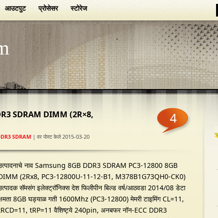
आउटपुट
प्रोसेसर
स्टोरेज
m
DR3 SDRAM DIMM (2R×8,
4
DDR3 SDRAM
| वर पोस्ट केले 2015-03-20
उत्पादनाचे नाव Samsung 8GB DDR3 SDRAM PC3-12800 8GB
DIMM (2Rx8, PC3-12800U-11-12-B1, M378B1G73QH0-CK0)
उत्पादक सॅमसंग इलेक्ट्रॉनिक्स देश फिलीपीन बिल्ड वर्ष/आठवडा 2014/08 डेटा
क्षमता 8GB घड्याळ गती 1600Mhz (PC3-12800) मेमरी टाइमिंग CL=11,
tRCD=11, tRP=11 वैशिष्ट्ये 240pin, अनबफर नॉन-ECC DDR3