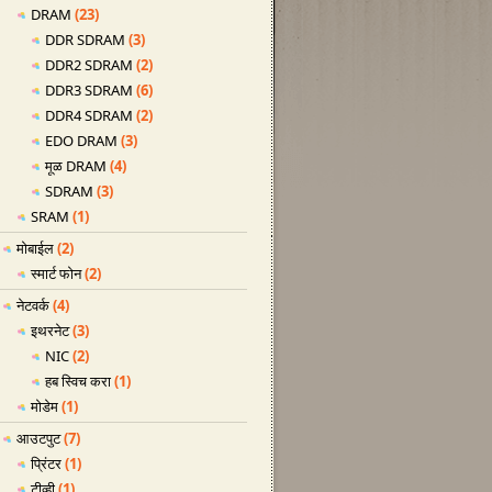
DRAM
(23)
DDR SDRAM
(3)
DDR2 SDRAM
(2)
DDR3 SDRAM
(6)
DDR4 SDRAM
(2)
EDO DRAM
(3)
मूळ DRAM
(4)
SDRAM
(3)
SRAM
(1)
मोबाईल
(2)
स्मार्ट फोन
(2)
नेटवर्क
(4)
इथरनेट
(3)
NIC
(2)
हब स्विच करा
(1)
मोडेम
(1)
आउटपुट
(7)
प्रिंटर
(1)
टीव्ही
(1)