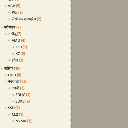
VGA
(5)
PCI
(3)
पीसीआय एक्सप्रेस
(2)
प्रोसेसर
(7)
सीपीयू
(7)
AMD
(4)
K10
(1)
K7
(3)
इंटेल
(3)
स्टोरेज
(10)
HDD
(6)
मेमरी कार्ड
(3)
एसडी
(3)
SDHC
(1)
SDXC
(2)
SSD
(1)
M.2
(1)
NVMe
(1)