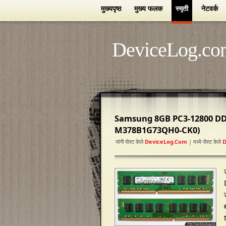
मुख्यपृष्ठ
मुख्य फलक
स्मृती
नेटवर्क
DeviceLog.co
Samsung 8GB PC3-12800 D
M378B1G73QH0-CK0)
यांनी पोस्ट केले
DeviceLog.com
| मध्ये पोस्ट केले