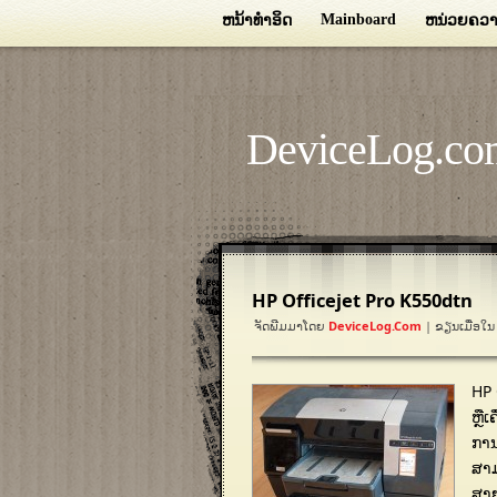
Mainboard
ຫນ້າທໍາອິດ
ຫນ່ວຍຄວາ
DeviceLog.co
HP Officejet Pro K550dtn
ຈັດພີມມາໂດຍ
DeviceLog.com
| ຂຽນເມື່ອໃ
HP 
ຫຼື
ການ
ສາມ
ສາຍ