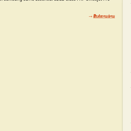
ສືບຕໍ່ການອ່ານ