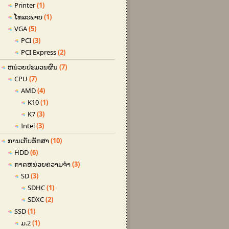
Printer
(1)
ໂທລະພາບ
(1)
VGA
(5)
PCI
(3)
PCI Express
(2)
ຫນ່ວຍປະມວນຜົນ
(7)
CPU
(7)
AMD
(4)
K10
(1)
K7
(3)
Intel
(3)
ການເກັບຮັກສາ
(10)
HDD
(6)
ກາດ​ຫນ່ວຍ​ຄວາມ​ຈໍາ
(3)
SD
(3)
SDHC
(1)
SDXC
(2)
SSD
(1)
ມ.2
(1)