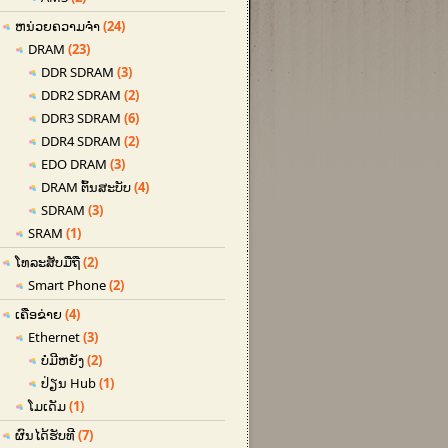
ຫນ່ວຍຄວາມຈໍາ
(24)
DRAM
(23)
DDR SDRAM
(3)
DDR2 SDRAM
(2)
DDR3 SDRAM
(6)
DDR4 SDRAM
(2)
EDO DRAM
(3)
DRAM ຕົ້ນສະບັບ
(4)
SDRAM
(3)
SRAM
(1)
ໂທລະສັບມືຖື
(2)
Smart Phone
(2)
ເຄືອຂ່າຍ
(4)
Ethernet
(3)
ບໍ່ມີຫຍັງ
(2)
ປ່ຽນ Hub
(1)
ໂມເດັມ
(1)
ຜົນໄດ້ຮັບທີ
(7)