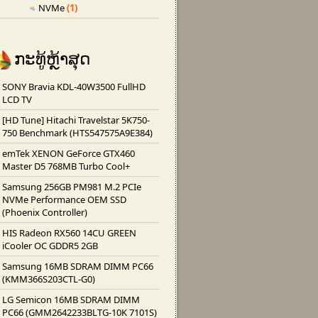
NVMe
(1)
ກະ​ທູ້​ຫຼ້າ​ສຸດ
SONY Bravia KDL-40W3500 FullHD
LCD TV
[HD Tune] Hitachi Travelstar 5K750-
750 Benchmark (HTS547575A9E384)
emTek XENON GeForce GTX460
Master D5 768MB Turbo Cool+
Samsung 256GB PM981 M.2 PCIe
NVMe Performance OEM SSD
(Phoenix Controller)
HIS Radeon RX560 14CU GREEN
iCooler OC GDDR5 2GB
Samsung 16MB SDRAM DIMM PC66
(KMM366S203CTL-G0)
LG Semicon 16MB SDRAM DIMM
PC66 (GMM2642233BLTG-10K 7101S)