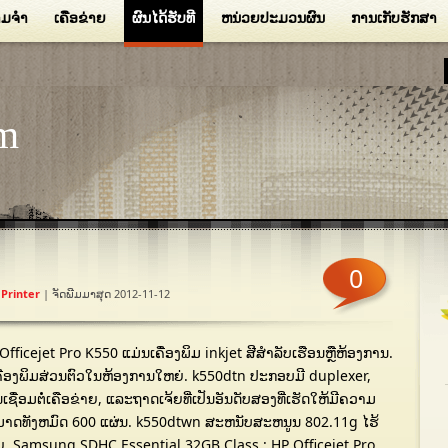
ມຈໍາ
ເຄືອຂ່າຍ
ຜົນໄດ້ຮັບທີ
ຫນ່ວຍປະມວນຜົນ
ການເກັບຮັກສາ
m
0
ນ
Printer
| ຈັດພີມມາສຸດ 2012-11-12
Officejet Pro K550 ແມ່ນເຄື່ອງພິມ inkjet ສີສໍາລັບເຮືອນຫຼືຫ້ອງການ.
ເຄື່ອງພິມສ່ວນຕົວໃນຫ້ອງການໃຫຍ່. k550dtn ປະກອບມີ duplexer,
ເຊື່ອມຕໍ່ເຄືອຂ່າຍ, ແລະຖາດເຈ້ຍທີ່ເປັນອັນດັບສອງທີ່ເຮັດໃຫ້ມີຄວາມ
າດທັງຫມົດ 600 ແຜ່ນ. k550dtwn ສະຫນັບສະຫນູນ 802.11g ໄຮ້
. Samsung SDHC Essential 32GB Class : HP Officejet Pro