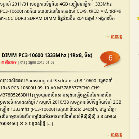
សប្តាហ៍ 2011/31 សមត្ថភាពទិន្នន័យ 4GB ល្បឿននាឡិកា 1333Mhz
(PC3-10600) ការកំណត់ពេលវេលានៃការចងចាំ CL=9, tRCD = ៩, tRP=9
ECC DDR3 SDRAM DIMM ទិន្នន័យប៊ីត x64 ជម្រៅ / អង្គការប៊ីត
អានបន្ត
IMM PC3-10600 1333Mhz (1Rx8, ចិន)
6
 ៣ ស៊ីអរអេម
| បានចុះផ្សាយ 2013-01-09
ឈ្មោះផលិតផល Samsung ddr3 sdram sch3-10600 អង្គចងចាំ
(1Rx8 PC3-10600U-09-10-A0 M378B5773CH0-CH9
M378B5263DH1) ក្រុមហ៊ុនផលិតសាមសុងអេឡិចត្រូនិចនៃការផលិត
ប្រទេសចិនសាងសង់ឆ្នាំ / សប្តាហ៍ 2010/38 សមត្ថភាពទំហំទិន្នន័យទំហំ 2GB
ល្បឿន 1333mhz (PC3-10600) លក្ខណៈពិសេស 240pin, បច្ចេកវិទ្យា
ផលិតកម្មរបស់ផលិតកម្មដែលមិនមានភាពរឹងមាំរបស់អ៊ីស៊ីស៊ីស៊ី 3 8 សមាស
G0846C] ✕ 8 បន្ទះសៀគ្វី […]
អានបន្ត