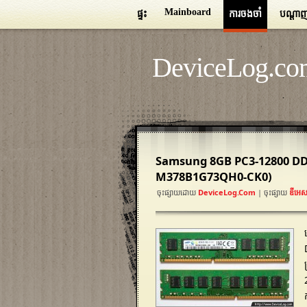
Mainboard
ផ្ទះ
ការចងចាំ
បណ្តា
DeviceLog.co
Samsung 8GB PC3-12800 D
M378B1G73QH0-CK0)
ចុះផ្សាយដោយ
DeviceLog.com
| ចុះផ្សាយ
ឌីអេស