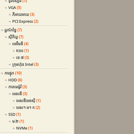
ទូរទស្សន៍
(1)
VGA
(5)
ភីអាយអាយ
(3)
PCI Express
(2)
អ្នកកែច្នៃ
(7)
ស៊ីភីយូ
(7)
អេអឹមឌី
(4)
K១០
(1)
ខេ ៧
(3)
ក្រុមហ៊ុន Intel
(3)
ការផ្ទុក
(10)
HDD
(6)
កាតមេម៉ូរី
(3)
អេសឌី
(3)
អេសឌីអេចស៊ី
(1)
អេស។ ម។ ក
(2)
SSD
(1)
ម.២
(1)
NVMe
(1)