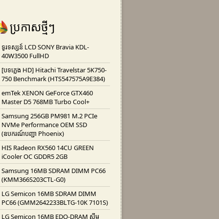
ប្រកាសថ្មីៗ
ទូរទស្សន៍ LCD SONY Bravia KDL-
40W3500 FullHD
[បទភ្លេង HD] Hitachi Travelstar 5K750-
750 Benchmark (HTS547575A9E384)
emTek XENON GeForce GTX460
Master D5 768MB Turbo Cool+
Samsung 256GB PM981 M.2 PCIe
NVMe Performance OEM SSD
(ឧបករណ៍បញ្ជា Phoenix)
HIS Radeon RX560 14CU GREEN
iCooler OC GDDR5 2GB
Samsung 16MB SDRAM DIMM PC66
(KMM366S203CTL-G0)
LG Semicon 16MB SDRAM DIMM
PC66 (GMM2642233BLTG-10K 7101S)
LG Semicon 16MB EDO-DRAM ស៊ីម