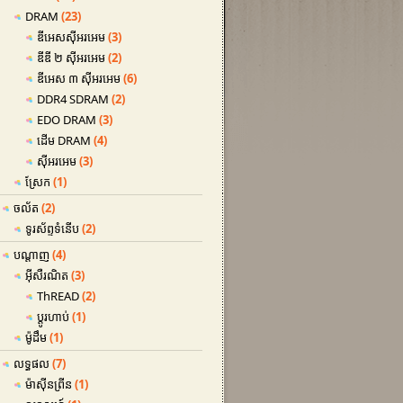
DRAM
(23)
ឌីអេសស៊ីអរអេម
(3)
ឌីឌី ២ ស៊ីអរអេម
(2)
ឌីអេស ៣ ស៊ីអរអេម
(6)
DDR4 SDRAM
(2)
EDO DRAM
(3)
ដើម DRAM
(4)
ស៊ីអរអេម
(3)
ស្រែក
(1)
ចល័ត
(2)
ទូរស័ព្ទទំនើប
(2)
បណ្តាញ
(4)
អ៊ីសឺរណិត
(3)
ThREAD
(2)
ប្តូរហាប់
(1)
ម៉ូដឹម
(1)
លទ្ធផល
(7)
ម៉ាស៊ីនព្រីន
(1)