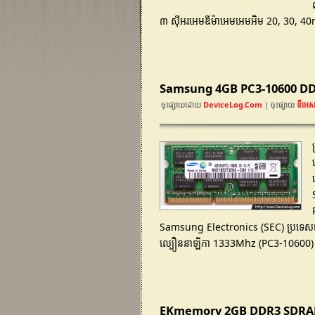
៣ ស៊ីអរអេមឌីម៉ាអេមអេមអិម 20, 30, 40nm ទ
Samsung 4GB PC3-10600 
ចុះផ្សាយដោយ
DeviceLog.com
| ចុះផ្សាយ
ឌីអេស
Samsung Electronics (SEC) ប្រទេសផលិ
ល្បឿននាឡិកា 1333Mhz (PC3-10600) 
EKmemory 2GB DDR3 SDRAM