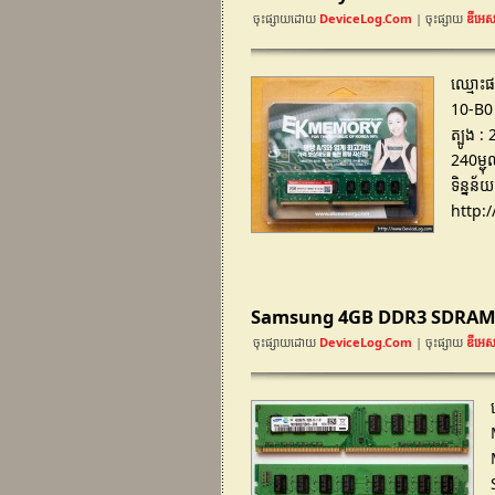
ចុះផ្សាយដោយ
DeviceLog.com
| ចុះផ្សាយ
ឌីអេស
ឈ្មោះ
10-B0 
ត្បូង 
240ម្
ទិន្នន
http:
Samsung 4GB DDR3 SDRAM DI
ចុះផ្សាយដោយ
DeviceLog.com
| ចុះផ្សាយ
ឌីអេស