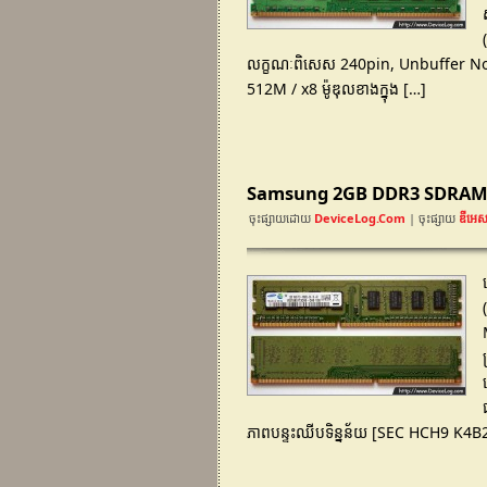
លក្ខណៈពិសេស 240pin, Unbuffer Non-
512M / x8 ម៉ូឌុលខាងក្នុង […]
Samsung 2GB DDR3 SDRAM D
ចុះផ្សាយដោយ
DeviceLog.com
| ចុះផ្សាយ
ឌីអេស
ភាពបន្ទះឈីបទិន្នន័យ [SEC HCH9 K4B2