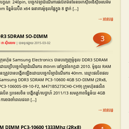
លក្ខណៈ 240pin, បច្ចេកវិទ្យាដំណើរការផលិតមិនមែនអេកស៊ីអេឌីស៊ីអេសអឹម
ិន្នន័យប៊ីត x64 ធនាគារម៉ូឌុលផ្ទៃក្នុង 8 ថ្នាក់ […]
អានបន្ត
DDR3 SDRAM SO-DIMM
3
 ៣ ស៊ីអរអេម
| បានចុះផ្សាយ 2015-03-02
ក្រុមហ៊ុន Samsung Electronics បានបញ្ចេញម៉ូឌុល DDR3 SDRAM
ដោយប្រើបច្ចេកវិទ្យាដំណើរការ ៣០nm នៅក្នុងខែកក្កដា 2010. ម៉ូឌុល RAM
នេះត្រូវបានបង្កើតឡើងដោយបច្ចេកវិទ្យាដំណើរការ 40nm. ឈ្មោះផលិតផល
Samsung DDR3 SDRAM PC3-10600 4GB SO-DIMM (2Rx8,
PC3-10600S-09-10-F2, M471B5273CH0-CH9) ក្រុមហ៊ុនផលិត
ត ប្រទេសចិន បង្កើតឆ្នាំ/សប្តាហ៍ 2011/13 សមត្ថភាពទិន្នន័យ 4GB
ការចងចាំពេលវេលា […]
អានបន្ត
 DIMM PC3-10600 1333Mhz (2Rx8)