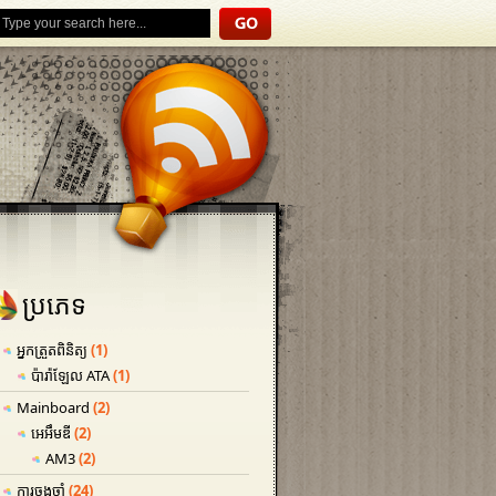
ប្រភេទ
អ្នកត្រួតពិនិត្យ
(1)
ប៉ារ៉ាឡែល ATA
(1)
Mainboard
(2)
អេអឹមឌី
(2)
AM3
(2)
ការចងចាំ
(24)