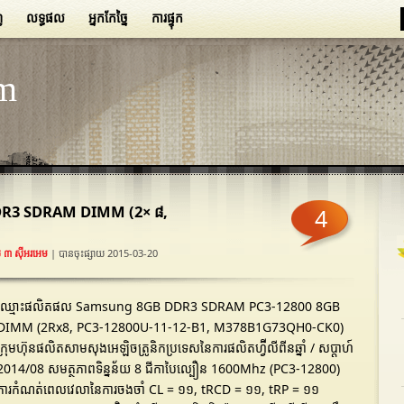
ញ
លទ្ធផល
អ្នកកែច្នៃ
ការផ្ទុក
m
DR3 SDRAM DIMM (2× ៨,
4
 ៣ ស៊ីអរអេម
| បានចុះផ្សាយ 2015-03-20
ឈ្មោះផលិតផល Samsung 8GB DDR3 SDRAM PC3-12800 8GB
DIMM (2Rx8, PC3-12800U-11-12-B1, M378B1G73QH0-CK0)
ក្រុមហ៊ុនផលិតសាមសុងអេឡិចត្រូនិកប្រទេសនៃការផលិតហ្វ៊ីលីពីនឆ្នាំ / សប្តាហ៍
2014/08 សមត្ថភាពទិន្នន័យ 8 ជីកាបៃល្បឿន 1600Mhz (PC3-12800)
ការកំណត់ពេលវេលានៃការចងចាំ CL = ១១, tRCD = ១១, tRP = ១១