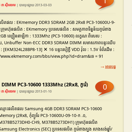
1
 ៣ ស៊ីអរអេម
| បានចុះផ្សាយ 2013-03-03
​ផលិតផល : EKmemory DDR3 SDRAM 2GB 2Rx8 PC3-10600U-9-
ក្រុមហ៊ុនផលិត : EKmemory ប្រទេសផលិត : សមត្ថភាពទិន្នន័យកូរ៉េខាង
: 2GB ល្បឿននាឡិកា : 1333Mhz (PC3-10600) លក្ខណៈពិសេស :
ជុល, Unbuffer Non-ECC DDR3 SDRAM DIMM សមាសភាពបន្ទះឈីប
័យ : [EKM324L28BP8-13] ✕ 16 បន្ទះសៀគ្វី VDD វ៉ុល : 1.5V ទំព័រដើម :
//www.ekmemory.com/bbs/view.php?id=dram&ទេ = 91
អានបន្ត
MM PC3-10600 1333Mhz (2Rx8, កូរ៉េ)
0
 ៣ ស៊ីអរអេម
| បានចុះផ្សាយ 2013-01-10
ឈ្មោះផលិតផល Samsung 4GB DDR3 SDRAM PC3-10600
Memory (2Rx8, កុំព្យូទ័រ PC3-10600U-09-10-ក .០,
M378B5273DH0-CH9, M378B5273DH1) ក្រុមហ៊ុនផលិត
Samsung Electronics (SEC) ប្រទេសផលិត កូរ៉េខាងត្បូង សាងសង់ឆ្នាំ/