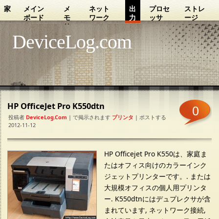
家
メイン
メ
ネット
出
プロセ
ストレ
ボード
モ
ワーク
力
ッサ
ージ
リ
DeviceLog.com
HP OfficeJet Pro K550dtn
0
投稿者
DeviceLog.com
| で掲示されます
プリンタ
| ポストする
2012-11-12
HP Officejet Pro K550は、家庭ま
たはオフィス向けのカラーインク
ジェットプリンターです。. または
大規模オフィスの個人用プリンタ
ー. K550dtnにはデュプレクサが含
まれています, ネットワーク接続,