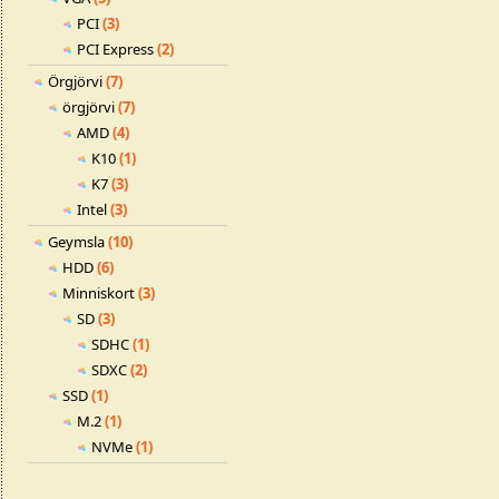
PCI
(3)
PCI Express
(2)
Örgjörvi
(7)
örgjörvi
(7)
AMD
(4)
K10
(1)
K7
(3)
Intel
(3)
Geymsla
(10)
HDD
(6)
Minniskort
(3)
SD
(3)
SDHC
(1)
SDXC
(2)
SSD
(1)
M.2
(1)
NVMe
(1)