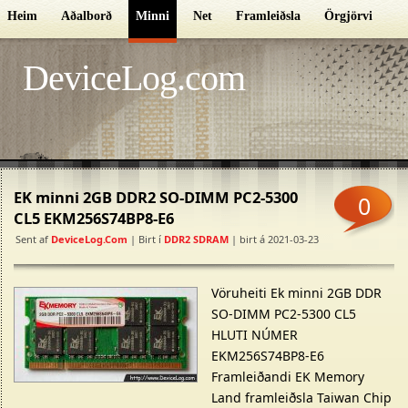
Heim
Aðalborð
Minni
Net
Framleiðsla
Örgjörvi
G
DeviceLog.com
EK minni 2GB DDR2 SO-DIMM PC2-5300
0
CL5 EKM256S74BP8-E6
Sent af
DeviceLog.com
| Birt í
DDR2 SDRAM
| birt á 2021-03-23
Vöruheiti Ek minni 2GB DDR
SO-DIMM PC2-5300 CL5
HLUTI NÚMER
EKM256S74BP8-E6
Framleiðandi EK Memory
Land framleiðsla Taiwan Chip