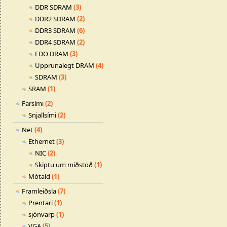
DDR SDRAM
(3)
DDR2 SDRAM
(2)
DDR3 SDRAM
(6)
DDR4 SDRAM
(2)
EDO DRAM
(3)
Upprunalegt DRAM
(4)
SDRAM
(3)
SRAM
(1)
Farsími
(2)
Snjallsími
(2)
Net
(4)
Ethernet
(3)
NIC
(2)
Skiptu um miðstöð
(1)
Mótald
(1)
Framleiðsla
(7)
Prentari
(1)
sjónvarp
(1)
VGA
(5)