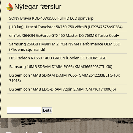
Nýlegar færslur
SONY Bravia KDL-40W3500 FullHD LCD sjónvarp
[HD lag] Hitachi Travelstar 5K750-750 viðmið (HTS547575A9E384)
emTek XENON GeForce GTX460 Master D5 768MB Turbo Cool+
Samsung 256GB PM981 M.2 PCIe NVMe Performance OEM SSD
(Phoenix stjórnandi)
HIS Radeon RX560 14CU GREEN iCooler OC GDDR5 2GB
Samsung 16MB SDRAM DIMM PC66 (KMM366S203CTL-G0)
LG Semicon 16MB SDRAM DIMM PC66 (GMM2642233BLTG-10K
7101S)
LG Semicon 16MB EDO-DRAM 72pin SIMM (GM71C17400CJ6)