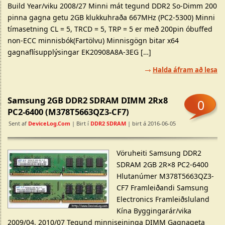
Build Year/viku 2008/27 Minni mát tegund DDR2 So-Dimm 200
pinna gagna getu 2GB klukkuhraða 667MHz (PC2-5300) Minni
tímasetning CL = 5, TRCD = 5, TRP = 5 er með 200pin óbuffed
non-ECC minnisbók(Fartölvu) Minnisgögn bitar x64
gagnaflísupplýsingar EK20908A8A-3EG […]
Halda áfram að lesa
Samsung 2GB DDR2 SDRAM DIMM 2Rx8
0
PC2-6400 (M378T5663QZ3-CF7)
Sent af
DeviceLog.com
| Birt í
DDR2 SDRAM
| birt á 2016-06-05
Vöruheiti Samsung DDR2
SDRAM 2GB 2R×8 PC2-6400
Hlutanúmer M378T5663QZ3-
CF7 Framleiðandi Samsung
Electronics Framleiðsluland
Kína Byggingarár/vika
2009/04, 2010/07 Tegund minniseininga DIMM Gagnageta