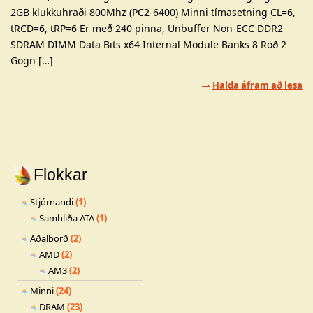
2GB klukkuhraði 800Mhz (PC2-6400) Minni tímasetning CL=6,
tRCD=6, tRP=6 Er með 240 pinna, Unbuffer Non-ECC DDR2
SDRAM DIMM Data Bits x64 Internal Module Banks 8 Röð 2
Gögn […]
Halda áfram að lesa
Flokkar
Stjórnandi
(1)
Samhliða ATA
(1)
Aðalborð
(2)
AMD
(2)
AM3
(2)
Minni
(24)
DRAM
(23)