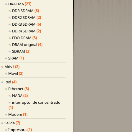
DRACMA
(23)
DDR SDRAM
(3)
DDR2 SDRAM
(2)
DDR3 SDRAM
(6)
DDR4 SDRAM
(2)
EDO DRAM
(3)
DRAM original
(4)
SDRAM
(3)
SRAM
(1)
Móvil
(2)
Móvil
(2)
Red
(4)
Ethernet
(3)
NADA
(2)
interruptor de concentrador
(1)
Módem
(1)
Salida
(7)
Impresora
(1)