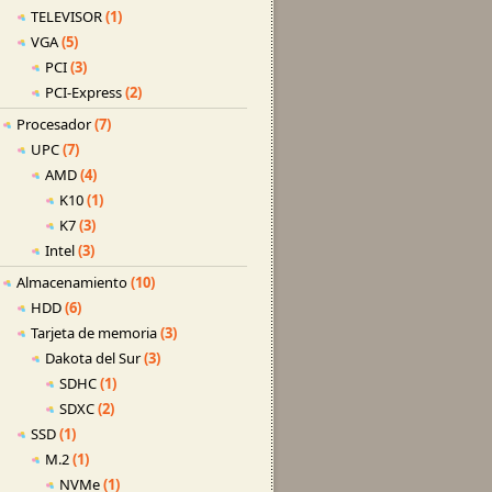
TELEVISOR
(1)
VGA
(5)
PCI
(3)
PCI-Express
(2)
Procesador
(7)
UPC
(7)
AMD
(4)
K10
(1)
K7
(3)
Intel
(3)
Almacenamiento
(10)
HDD
(6)
Tarjeta de memoria
(3)
Dakota del Sur
(3)
SDHC
(1)
SDXC
(2)
SSD
(1)
M.2
(1)
NVMe
(1)