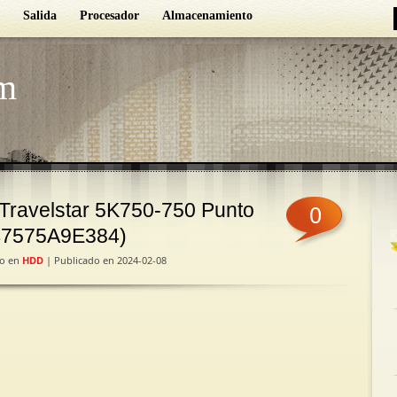
Salida
Procesador
Almacenamiento
m
i Travelstar 5K750-750 Punto
0
547575A9E384)
do en
HDD
| Publicado en 2024-02-08