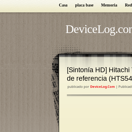
Casa
placa base
Memoria
Red
DeviceLog.co
[Sintonía HD] Hitach
de referencia (HTS
publicado por
DeviceLog.com
| Publica