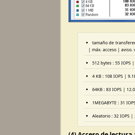
tamaño de transferen
| máx. acceso | aviso. 
512 bytes : 55 IOPS |
4 KB : 108 IOPS | 9.1
64KB : 83 IOPS | 12.0
1MEGABYTE : 31 IOPS 
Aleatorio : 32 IOPS |
(4) Acceso de lectura 