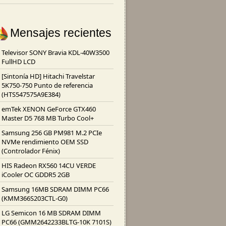
Mensajes recientes
Televisor SONY Bravia KDL-40W3500
FullHD LCD
[Sintonía HD] Hitachi Travelstar
5K750-750 Punto de referencia
(HTS547575A9E384)
emTek XENON GeForce GTX460
Master D5 768 MB Turbo Cool+
Samsung 256 GB PM981 M.2 PCIe
NVMe rendimiento OEM SSD
(Controlador Fénix)
HIS Radeon RX560 14CU VERDE
iCooler OC GDDR5 2GB
Samsung 16MB SDRAM DIMM PC66
(KMM366S203CTL-G0)
LG Semicon 16 MB SDRAM DIMM
PC66 (GMM2642233BLTG-10K 7101S)