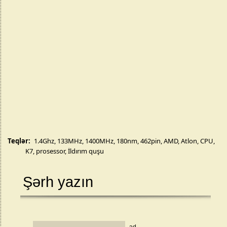
Teqlər:
1.4Ghz
,
133MHz
,
1400MHz
,
180nm
,
462pin
,
AMD
,
Atlon
,
CPU
,
K7
,
prosessor
,
İldırım quşu
Şərh yazın