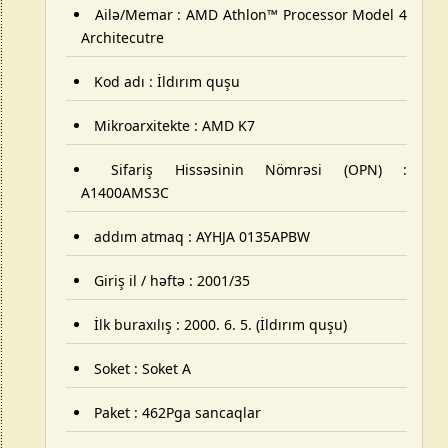
Ailə/Memar :
AMD Athlon™ Processor Model
4
Architecutre
Kod adı : İldırım quşu
Mikroarxitekte : AMD K7
Sifariş Hissəsinin Nömrəsi (OPN) :
A1400AMS3C
addım atmaq :
AYHJA 0135APBW
Giriş il / həftə : 2001/35
İlk buraxılış : 2000. 6. 5. (İldırım quşu)
Soket : Soket A
Paket : 462Pga sancaqlar