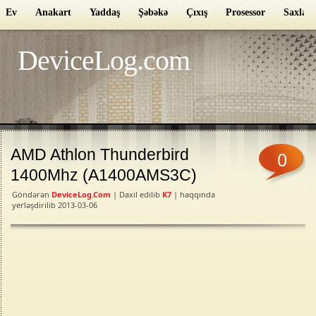
Ev
Anakart
Yaddaş
Şəbəkə
Çıxış
Prosessor
Saxlam
DeviceLog.com
AMD Athlon Thunderbird
0
1400Mhz (A1400AMS3C)
Göndərən
DeviceLog.com
| Daxil edilib
K7
| haqqında
yerləşdirilib 2013-03-06