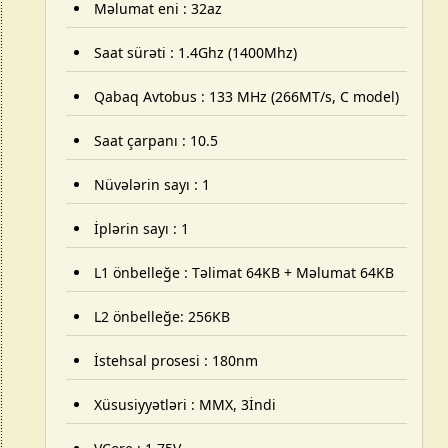
Məlumat eni : 32az
Saat sürəti : 1.4Ghz (1400Mhz)
Qabaq Avtobus : 133 MHz (266MT/s,
C model
)
Saat çarpanı : 10.5
Nüvələrin sayı : 1
İplərin sayı : 1
L1 önbelleğe : Təlimat 64KB + Məlumat 64KB
L2 önbelleğe: 256KB
İstehsal prosesi : 180nm
Xüsusiyyətləri : MMX, 3İndi