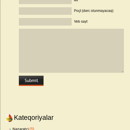
ad
Poçt (dərc olunmayacaq)
Veb sayt
Kateqoriyalar
Nəzarətçi
(1)