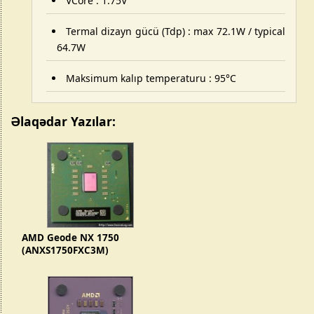
VCore : 1.75V
Termal dizayn gücü (Tdp) :
max 72.1W
/
typical
64.7W
Maksimum kalıp temperaturu : 95°C
Əlaqədar Yazılar:
AMD Geode NX 1750
(ANXS1750FXC3M)