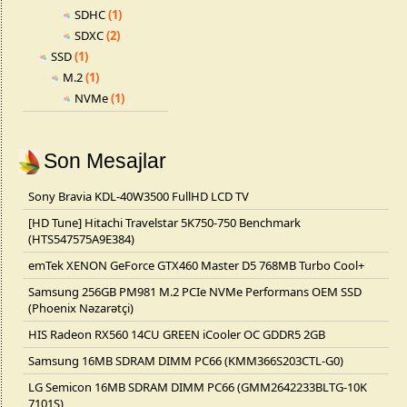
SDHC
(1)
SDXC
(2)
SSD
(1)
M.2
(1)
NVMe
(1)
Son Mesajlar
Sony Bravia KDL-40W3500 FullHD LCD TV
[HD Tune] Hitachi Travelstar 5K750-750 Benchmark
(HTS547575A9E384)
emTek XENON GeForce GTX460 Master D5 768MB Turbo Cool+
Samsung 256GB PM981 M.2 PCIe NVMe Performans OEM SSD
(Phoenix Nəzarətçi)
HIS Radeon RX560 14CU GREEN iCooler OC GDDR5 2GB
Samsung 16MB SDRAM DIMM PC66 (KMM366S203CTL-G0)
LG Semicon 16MB SDRAM DIMM PC66 (GMM2642233BLTG-10K
7101S)