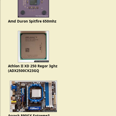
Amd Duron Spitfire 650mhz
Athlon II XD 250 Regor 3ghz
(ADX2500CK23GQ
1023FPMW)
Asrock 890GX Extreme3