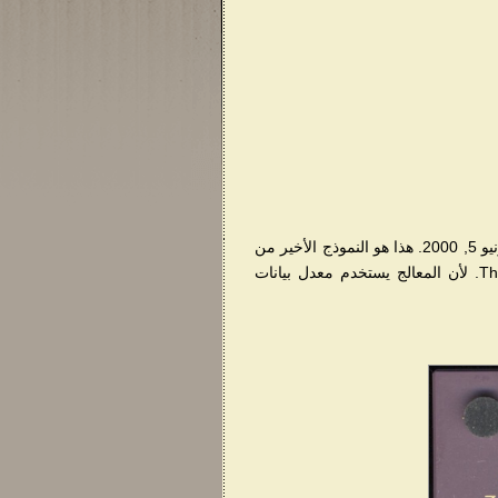
, ظهر لأول مرة في يونيو 5, 2000. هذا هو النموذج الأخير من
Thunderbird. تردد الحافلة الفعلي لنموذج Thunderbird C 133 MHz. لأن المعالج يستخدم معدل بيانات