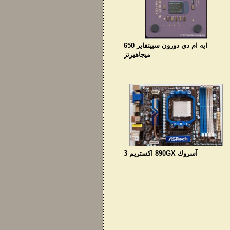
ايه ام دي دورون سبيتفاير 650
ميجاهيرتز
آسروك 890GX اكستريم 3