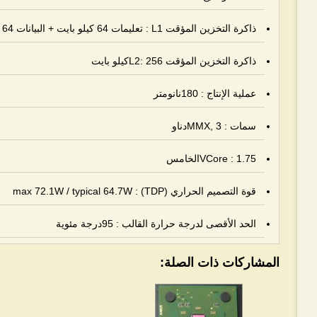
ذاكرة التخزين المؤقت L1 : تعليمات 64 كيلو بايت + البيانات 64 كيلو بايت
ذاكرة التخزين المؤقت L2: 256كيلو بايت
عملية الإنتاج : 180نانومتر
سمات : MMX, 3دناو
VCore : 1.75الخامس
قوة التصميم الحراري (TDP) :
typical 64.7W
/
max 72.1W
الحد الأقصى لدرجة حرارة القالب : 95درجة مئوية
المشاركات ذات الصلة: