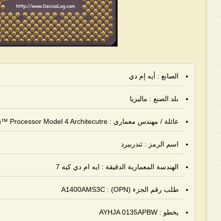
الصانع : أيه إم دي
بلد الصنع : ماليزيا
عائلة / مهندس معماري :
Architecutre
4
n™ Processor Model
اسم الرمز : ثندربيرد
الهندسة المعمارية الدقيقة : ايه ام دي كيه 7
طلب رقم الجزء (OPN) : A1400AMS3C
يخطو :
AYHJA 0135APBW