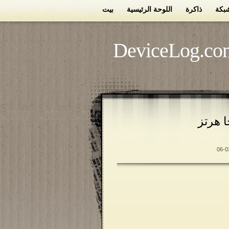
بكة
ذاكرة
اللوحة الرئيسية
بيت
DeviceLog.co
 ثندربيرد 1400 ميجا هرتز