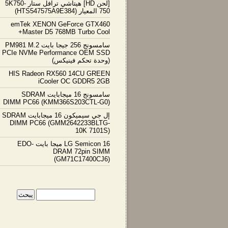
[لحن HD] هيتاشي ترافل ستار 5K750-
750 المعيار (HTS547575A9E384)
emTek XENON GeForce GTX460
Master D5 768MB Turbo Cool+
سامسونج 256 جيجا بايت PM981 M.2
PCIe NVMe Performance OEM SSD
(وحدة تحكم فينيكس)
HIS Radeon RX560 14CU GREEN
iCooler OC GDDR5 2GB
سامسونج 16 ميجابايت SDRAM
DIMM PC66 (KMM366S203CTL-G0)
إل جي سيميكون 16 ميجابايت SDRAM
DIMM PC66 (GMM2642233BLTG-
10K 7101S)
LG Semicon 16 ميجا بايت EDO-
DRAM 72pin SIMM
(GM71C17400CJ6)