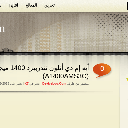
تخزين
المعالج
انتاج |
ش
m
أيه إم دي أثلون
0
(A1400AMS3C)
منشور من طرف
DeviceLog.com
| نشر في
K7
| نشر على 2013-03-06