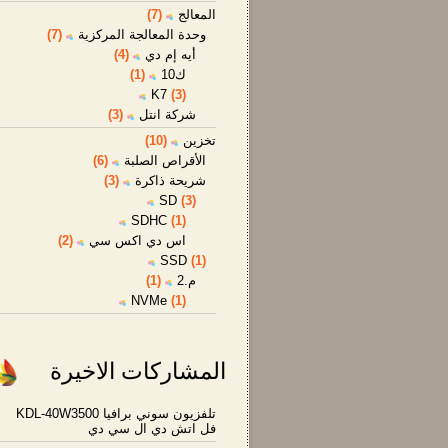
المعالج
(7)
وحدة المعالجة المركزية
(7)
أيه إم دي
(4)
ك10
(1)
K7
(3)
شركة انتل
(3)
تخزين
(10)
الأقراص الصلبة
(6)
شريحة ذاكرة
(3)
SD
(3)
SDHC
(1)
اس دي اكس سي
(2)
SSD
(1)
م.2
(1)
NVMe
(1)
المشاركات الاخيرة
تلفزيون سوني برافيا KDL-40W3500
فل اتش دي ال سي دي