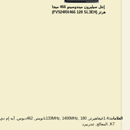
إنتل سيليرون ميندوسينو 466 ميجا
هرتز (FV524RX466 128 SL3EH)
العلامات:
1.4غيغاهيرتز
,
180نانومتر
,
1400MHz
,
133MHz
,
462دبوس
,
أيه إم دي
K7
,
المعالج
,
ثندربيرد