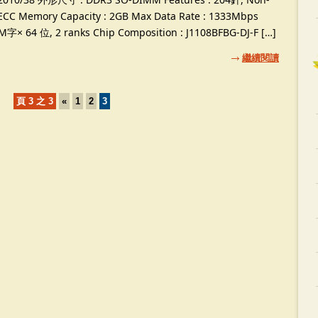
ECC Memory Capacity
: 2
GB Max Data Rate
: 1333
Mbps
6M字× 64 位, 2
ranks Chip Composition
:
J1108BFBG-DJ-F
[…]
繼續閱讀
頁 3 之 3
«
1
2
3