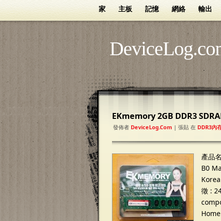
家
主板
記憶
網絡
輸出
DeviceLog.co
EKmemory 2GB DDR3 SDRAM
發佈者
DeviceLog.com
| 張貼 在
DDR3內
產品名
B0 Ma
Korea
徵 : 2
compo
Home