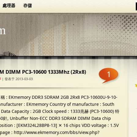
處理器
存儲
m
 DIMM PC3-10600 1333Mhz (2Rx8)
1
存
| 發表于 2013-03-03
稱 :
EKmemory DDR3 SDRAM 2GB 2Rx8 PC3-10600U-9-10-
nufacturer
:
EKmemory Country of manufacture
:
South
 Data Capacity
: 2
GB Clock speed
: 1333兆赫 (PC3-10600) 特
40針,
Unbuffer Non-ECC DDR3 SDRAM DIMM Data chip
sition
: [EKM324L28BP8-13] ✕ 16
chips VDD voltage
: 1.5
V
page
: http://www.ekmemory.com/bbs/view.php?