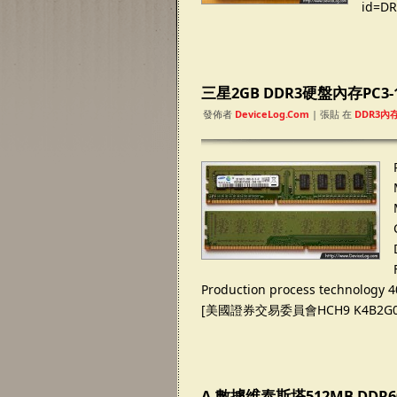
id=D
三星2GB DDR3硬盤內存PC3-106
發佈者
DeviceLog.com
| 張貼 在
DDR3內
Production process technology 4
[美國證券交易委員會HCH9 K4B2G084
A-數據维泰斯塔512MB DDR60