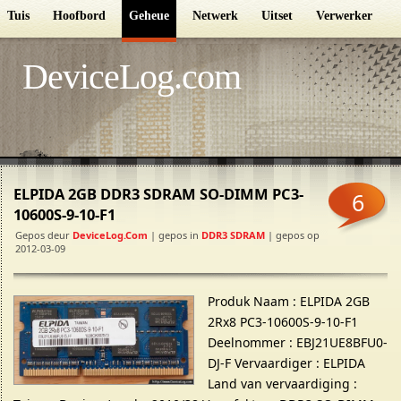
Tuis
Hoofbord
Geheue
Netwerk
Uitset
Verwerker
DeviceLog.com
ELPIDA 2GB DDR3 SDRAM SO-DIMM PC3-
6
10600S-9-10-F1
Gepos deur
DeviceLog.com
| gepos in
DDR3 SDRAM
| gepos op
2012-03-09
Produk Naam : ELPIDA 2GB
2Rx8 PC3-10600S-9-10-F1
Deelnommer : EBJ21UE8BFU0-
DJ-F Vervaardiger : ELPIDA
Land van vervaardiging :