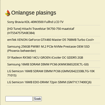
Onlangse plasings
Sony Bravia KDL-40W3500 Fullhd LCD TV
[HD Tune] Hitachi Travelstar 5K750-750 maatstaf
(HTS547575A9E384)
emTek XENON GeForce GTX460 Master D5 768MB Turbo Cool+
Samsung 256GB PM981 M.2 PCIe NVMe Prestasie OEM SSD
(Phoenix beheerder)
SY Radeon RX560 14CU GROEN iCooler OC GDDR5 2GB
Samsung 16MB SDRAM DIMM PC66 (KMM366S203CTL-G0)
LG Semicon 16MB SDRAM DIMM PC66 (GMM2642233BLTG-10K
7101S)
LG Semicon 16MB EDO-DRAM 72pin SIMM (GM71C17400CJ6)