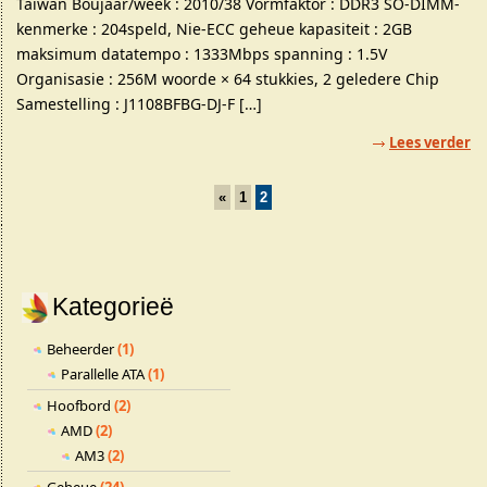
Taiwan Boujaar/week : 2010/38 Vormfaktor : DDR3 SO-DIMM-
kenmerke : 204speld, Nie-ECC geheue kapasiteit : 2GB
maksimum datatempo : 1333Mbps spanning : 1.5V
Organisasie : 256M woorde × 64 stukkies, 2 geledere Chip
Samestelling : J1108BFBG-DJ-F […]
Lees verder
«
1
2
Kategorieë
Beheerder
(1)
Parallelle ATA
(1)
Hoofbord
(2)
AMD
(2)
AM3
(2)