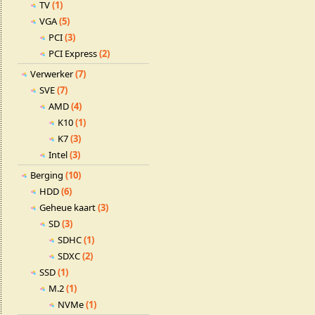
TV
(1)
VGA
(5)
PCI
(3)
PCI Express
(2)
Verwerker
(7)
SVE
(7)
AMD
(4)
K10
(1)
K7
(3)
Intel
(3)
Berging
(10)
HDD
(6)
Geheue kaart
(3)
SD
(3)
SDHC
(1)
SDXC
(2)
SSD
(1)
M.2
(1)
NVMe
(1)